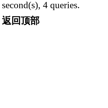
second(s), 4 queries.
返回顶部