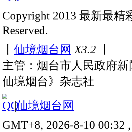
Copyright 2013 最新最
Reserved.
丨
仙境烟台网
X3.2
丨
主管：烟台市人民政府新
仙境烟台》杂志社
|
仙境烟台网
GMT+8, 2026-8-10 00:32 , 