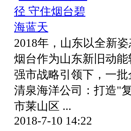
2018年，山东以全新
烟台作为山东新旧动能
强市战略引领下，一批
清泉海洋公司：打造"复
市莱山区 ...
2018-7-10 14:22