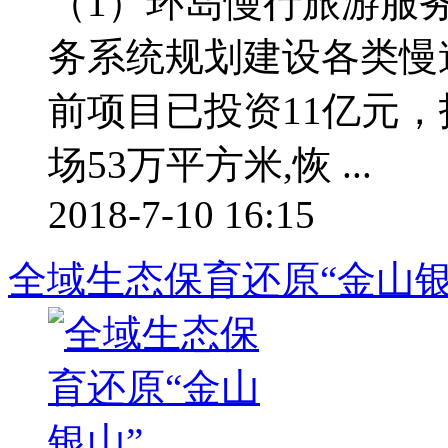
（1）环岛慢行旅游服
务系统规划建设各类慢道9
前项目已投资11亿元
场53万平方米,恢 ...
2018-7-10 16:15
全域生态保育还原“金山银