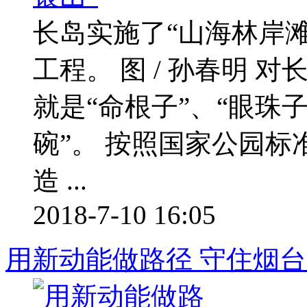
长岛实施了“山海林岸
工程。 图 / 孙春明
就是“命根子”、“眼珠子
碗”。 按照国家公园标
造 ...
2018-7-10 16:05
用新动能做路径 守住烟