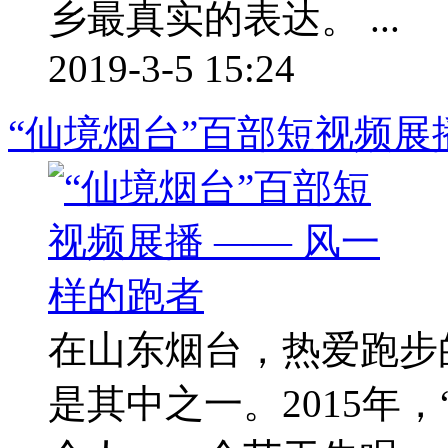
乡最真实的表达。 ...
2019-3-5 15:24
“仙境烟台”百部短视频展
在山东烟台，热爱跑步
是其中之一。2015年