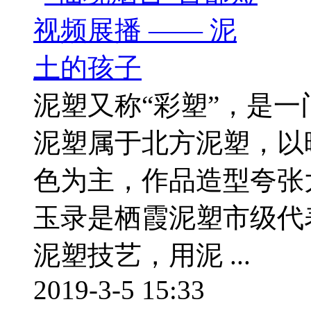
泥塑又称“彩塑”，是
泥塑属于北方泥塑，以
色为主，作品造型夸张
玉录是栖霞泥塑市级代
泥塑技艺，用泥 ...
2019-3-5 15:33