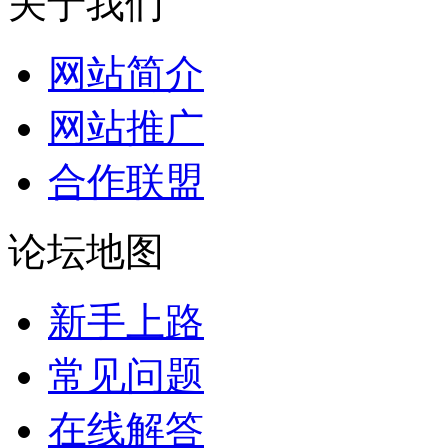
关于我们
网站简介
网站推广
合作联盟
论坛地图
新手上路
常见问题
在线解答