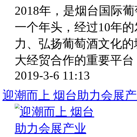
2018年，是烟台国际
一个年头，经过10年
力、弘扬葡萄酒文化的
大经贸合作的重要平台 ..
2019-3-6 11:13
迎潮而上 烟台助力会展