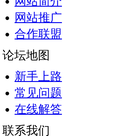
网站简介
网站推广
合作联盟
论坛地图
新手上路
常见问题
在线解答
联系我们