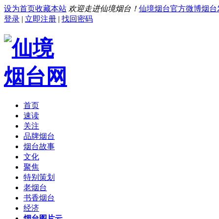
设为首页
收藏本站
欢迎走进仙境烟台！
仙境烟台官方微博
烟台
登录
|
立即注册
|
找回密码
首页
速读
关注
品牌烟台
烟台故事
文化
聚焦
特别策划
老烟台
书香烟台
经济
烟台图片云