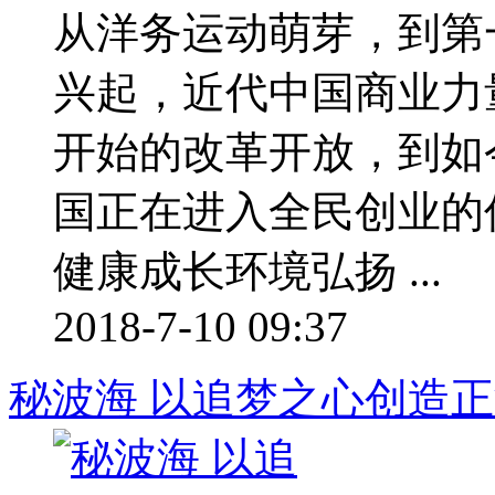
从洋务运动萌芽，到第
兴起，近代中国商业力
开始的改革开放，到如
国正在进入全民创业的
健康成长环境弘扬 ...
2018-7-10 09:37
秘波海 以追梦之心创造