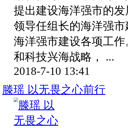
提出建设海洋强市的发
领导任组长的海洋强市
海洋强市建设各项工作
和科技兴海战略， ...
2018-7-10 13:41
滕瑶 以无畏之心前行