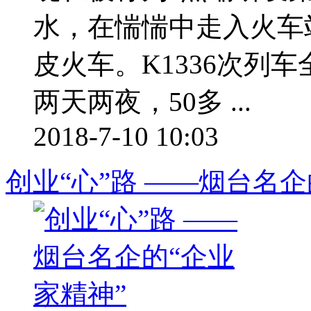
水，在惴惴中走入火车
皮火车。K1336次列车
两天两夜，50多 ...
2018-7-10 10:03
创业“心”路 ——烟台名企