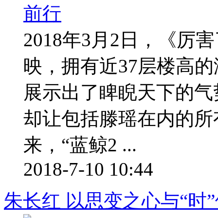
2018年3月2日，《
映，拥有近37层楼高的
展示出了睥睨天下的气
却让包括滕瑶在内的所
来，“蓝鲸2 ...
2018-7-10 10:44
朱长红 以思变之心与“时