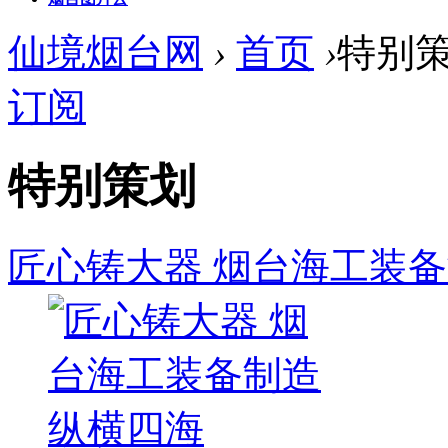
仙境烟台网
›
首页
›
特别
订阅
特别策划
匠心铸大器 烟台海工装