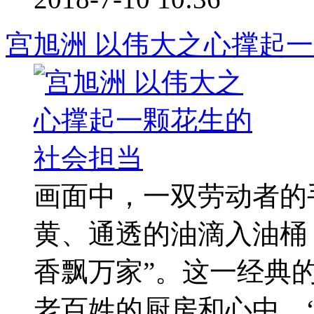
宫旭洲 以伟大之心撑起
画面中，一双劳动者的
黄、通透的油滴入油桶
香飘万家”。这一经典
老百姓的厨房和心中。