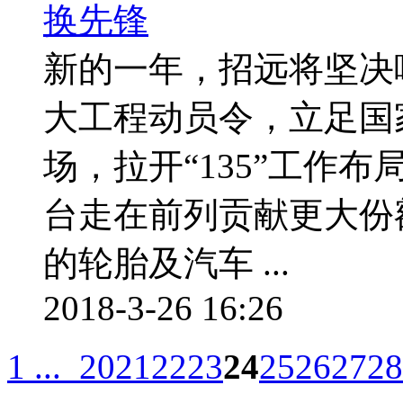
新的一年，招远将坚决
大工程动员令，立足国
场，拉开“135”工作
台走在前列贡献更大份
的轮胎及汽车 ...
2018-3-26 16:26
1 ...
20
21
22
23
24
25
26
27
28