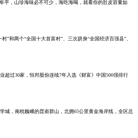
来牟平，山珍海味必不可少，海吃海喝，就看你的肚皮容量如
”和两个“全国十大首富村”、三次跻身“全国经济百强县”、
过30家，恒邦股份连续7年入选《财富》中国500强排行
学城，南枕巍峨的昆嵛群山，北拥65公里黄金海岸线，全区总