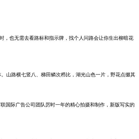
路时，也无需去看路标和指示牌，找个人问路会让你生出柳暗花
林。山路横七竖八、梯田鳞次栉比，湖光山色一片，野花点缀其
广联国际广告公司团队厉时一年的精心拍摄和制作，新版写实的