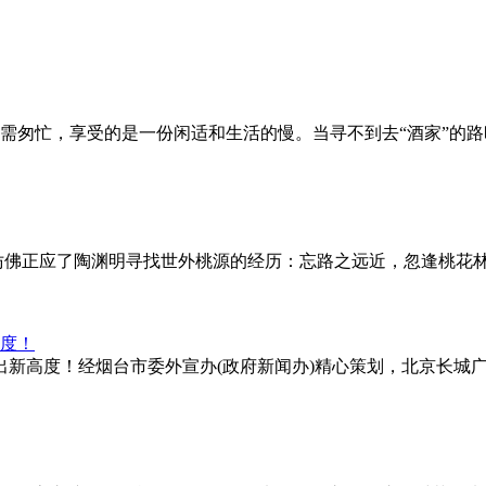
需匆忙，享受的是一份闲适和生活的慢。当寻不到去“酒家”的
仿佛正应了陶渊明寻找世外桃源的经历：忘路之远近，忽逢桃花
高度！
出新高度！经烟台市委外宣办(政府新闻办)精心策划，北京长城