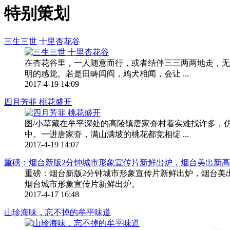
特别策划
三生三世 十里杏花谷
在杏花谷里，一人随意而行，或者结伴三三两两地走，无
明的感觉。若是田畴闾阎，鸡犬相闻，会让 ...
2017-4-19 14:09
四月芳菲 桃花盛开
图/小草藏在牟平深处的高陵镇唐家夼村着实难找许多，
中。一进唐家夼，满山满坡的桃花都竞相绽 ...
2017-4-19 14:07
重磅：烟台新版2分钟城市形象宣传片新鲜出炉，烟台美出新
重磅：烟台新版2分钟城市形象宣传片新鲜出炉，烟台美
烟台城市形象宣传片新鲜出炉。
2017-4-17 16:48
山珍海味，忘不掉的牟平味道