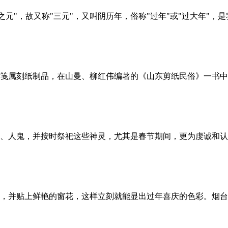
之元"，故又称"三元"，又叫阴历年，俗称"过年"或"过大年"
笺属刻纸制品，在山曼、柳红伟编著的《山东剪纸民俗》一书中
、人鬼，并按时祭祀这些神灵，尤其是春节期间，更为虔诚和认
，并贴上鲜艳的窗花，这样立刻就能显出过年喜庆的色彩。烟台