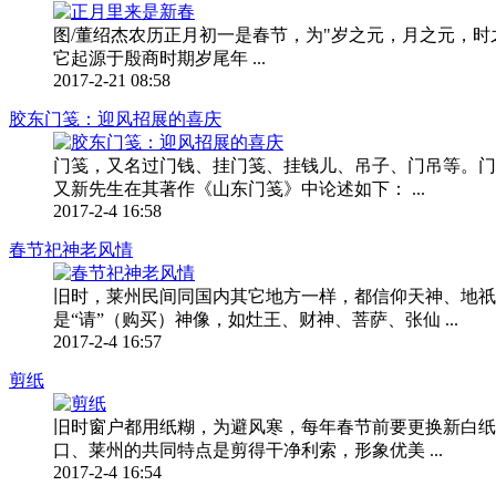
图/董绍杰农历正月初一是春节，为"岁之元，月之元，时
它起源于殷商时期岁尾年 ...
2017-2-21 08:58
胶东门笺：迎风招展的喜庆
门笺，又名过门钱、挂门笺、挂钱儿、吊子、门吊等。门
又新先生在其著作《山东门笺》中论述如下： ...
2017-2-4 16:58
春节祀神老风情
旧时，莱州民间同国内其它地方一样，都信仰天神、地祇
是“请”（购买）神像，如灶王、财神、菩萨、张仙 ...
2017-2-4 16:57
剪纸
旧时窗户都用纸糊，为避风寒，每年春节前要更换新白纸
口、莱州的共同特点是剪得干净利索，形象优美 ...
2017-2-4 16:54