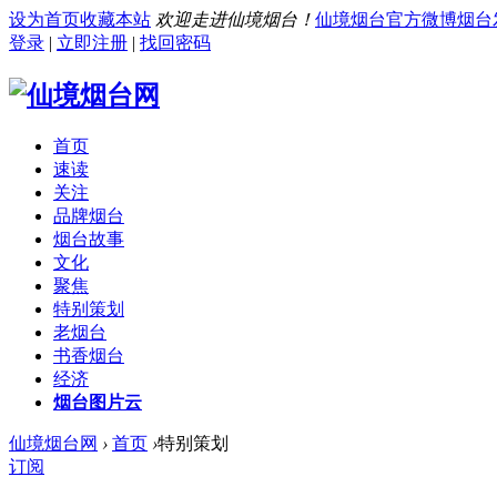
设为首页
收藏本站
欢迎走进仙境烟台！
仙境烟台官方微博
烟台
登录
|
立即注册
|
找回密码
首页
速读
关注
品牌烟台
烟台故事
文化
聚焦
特别策划
老烟台
书香烟台
经济
烟台图片云
仙境烟台网
›
首页
›
特别策划
订阅