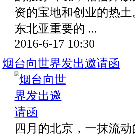
资的宝地和创业的热土
东北亚重要的 ...
2016-6-17 10:30
烟台向世界发出邀请函
四月的北京，一抹流动