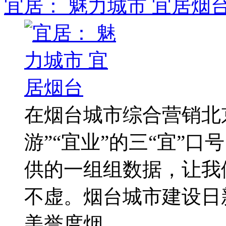
宜居： 魅力城市 宜居烟
在烟台城市综合营销北京
游”“宜业”的三“宜”
供的一组组数据，让我
不虚。烟台城市建设日
美誉度烟 ...