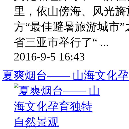
里，依山傍海、风光旖
方“最佳避暑旅游城市
省三亚市举行了“ ...
2016-9-5 16:43
夏爽烟台—— 山海文化