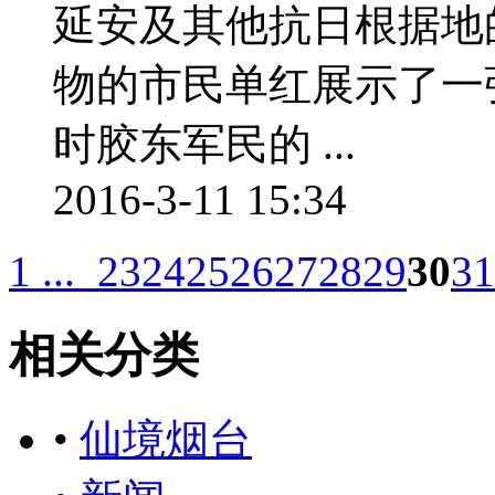
延安及其他抗日根据地
物的市民单红展示了一
时胶东军民的 ...
2016-3-11 15:34
1 ...
23
24
25
26
27
28
29
30
31
相关分类
•
仙境烟台