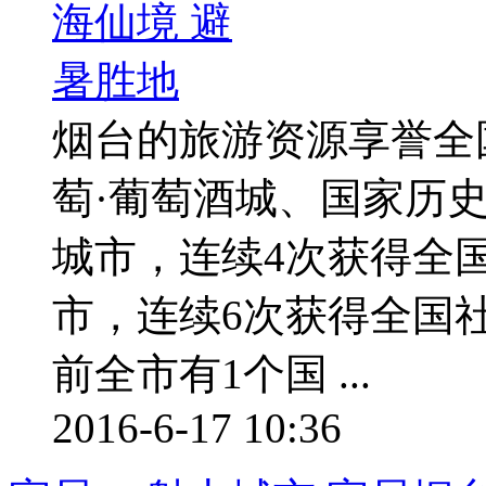
烟台的旅游资源享誉全
萄·葡萄酒城、国家历
城市，连续4次获得全
市，连续6次获得全国
前全市有1个国 ...
2016-6-17 10:36