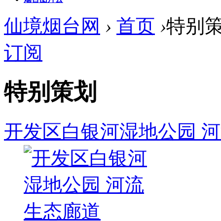
仙境烟台网
›
首页
›
特别
订阅
特别策划
开发区白银河湿地公园 