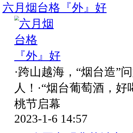
六月烟台格『外』好
·跨山越海，“烟台造”
人！·“烟台葡萄酒，好
桃节启幕
2023-1-6 14:57