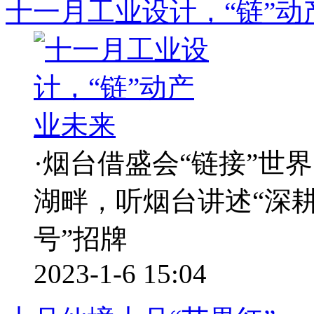
十一月工业设计，“链”动
·烟台借盛会“链接”世界
湖畔，听烟台讲述“深耕
号”招牌
2023-1-6 15:04