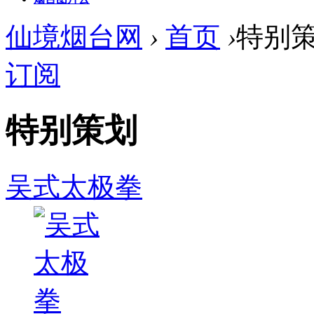
仙境烟台网
›
首页
›
特别
订阅
特别策划
吴式太极拳