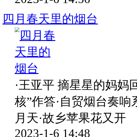
四月春天里的烟台
·王亚平 摘星星的妈妈
核”作答·自贸烟台奏响
月天·故乡苹果花又开
2023-1-6 14:48