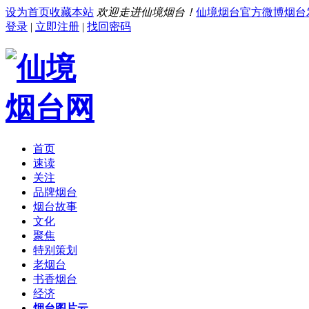
设为首页
收藏本站
欢迎走进仙境烟台！
仙境烟台官方微博
烟台
登录
|
立即注册
|
找回密码
首页
速读
关注
品牌烟台
烟台故事
文化
聚焦
特别策划
老烟台
书香烟台
经济
烟台图片云