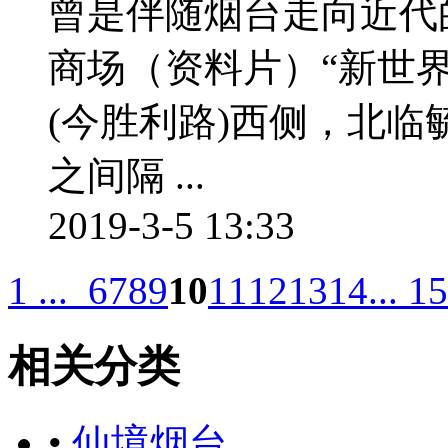
曾是伴随烟台走向近代
商场（资料片）“新世
(今胜利路)西侧，北
之间隔 ...
2019-3-5 13:33
1 ...
6
7
8
9
10
11
12
13
14
... 15
相关分类
•
仙境烟台