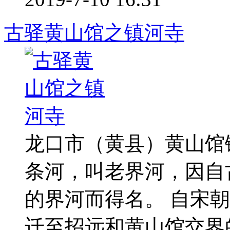
古驿黄山馆之镇河寺
龙口市（黄县）黄山馆
条河，叫老界河，因自
的界河而得名。 自宋
迁至招远和黄山馆交界