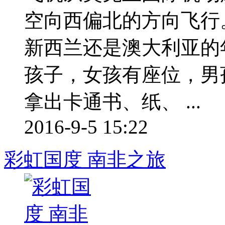
空向西偏北的方向飞行
新西兰还是澳大利亚的
孩子，女孩有座位，男
拿出卡通书、纸、 ...
2016-9-5 15:22
彩虹国度 南非之旅