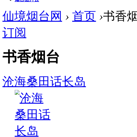
仙境烟台网
›
首页
›
书香
订阅
书香烟台
沧海桑田话长岛