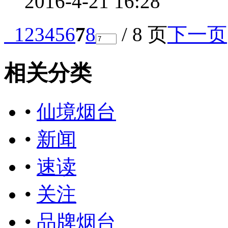
2016-4-21 16:28
1
2
3
4
5
6
7
8
/ 8 页
下一页
相关分类
•
仙境烟台
•
新闻
•
速读
•
关注
•
品牌烟台