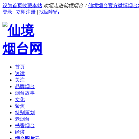
设为首页
收藏本站
欢迎走进仙境烟台！
仙境烟台官方微博
烟台
登录
|
立即注册
|
找回密码
首页
速读
关注
品牌烟台
烟台故事
文化
聚焦
特别策划
老烟台
书香烟台
经济
烟台图片云