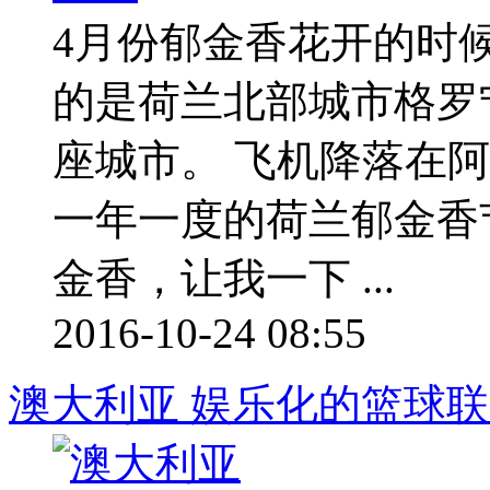
4月份郁金香花开的时
的是荷兰北部城市格罗
座城市。 飞机降落在
一年一度的荷兰郁金香
金香，让我一下 ...
2016-10-24 08:55
澳大利亚 娱乐化的篮球