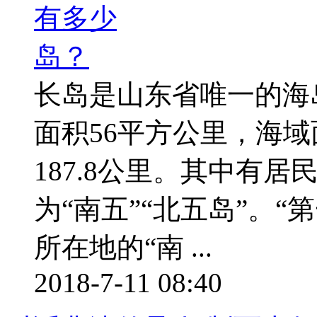
长岛是山东省唯一的海
面积56平方公里，海域
187.8公里。其中有居
为“南五”“北五岛”。
所在地的“南 ...
2018-7-11 08:40