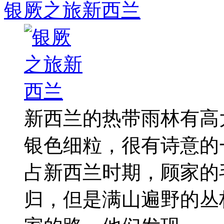
银厥之旅新西兰
新西兰的热带雨林有高
银色细粒，很有诗意的
占新西兰时期，顾家的
归，但是满山遍野的丛