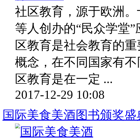
社区教育，源于欧洲。
等人创办的“民众学堂
区教育是社会教育的重
概念，在不同国家有不
区教育是在一定 ...
2017-12-29 10:08
国际美食美酒图书颁奖盛