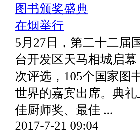
5月27日，第二十二
台开发区天马相城启幕
次评选，105个国家图
世界的嘉宾出席。典礼
佳厨师奖、最佳 ...
2017-7-21 09:04