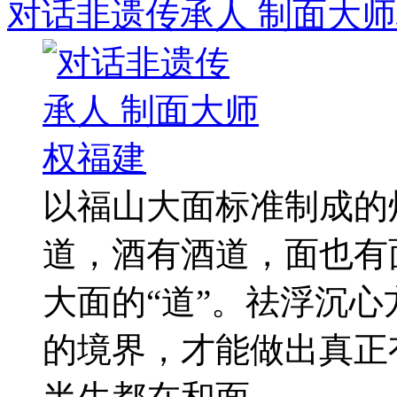
对话非遗传承人 制面大
以福山大面标准制成的
道，酒有酒道，面也有
大面的“道”。祛浮沉
的境界，才能做出真正