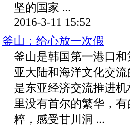
坚的国家 ...
2016-3-11 15:52
釜山：给心放一次假
釜山是韩国第一港口和
亚大陆和海洋文化交流
是东亚经济交流推进机
里没有首尔的繁华，有
粹，感受甘川洞 ...