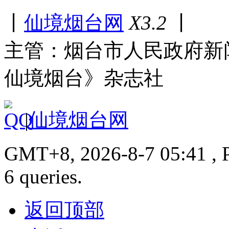
丨
仙境烟台网
X3.2
丨
主管：烟台市人民政府新
仙境烟台》杂志社
|
仙境烟台网
GMT+8, 2026-8-7 05:41 , P
6 queries.
返回顶部