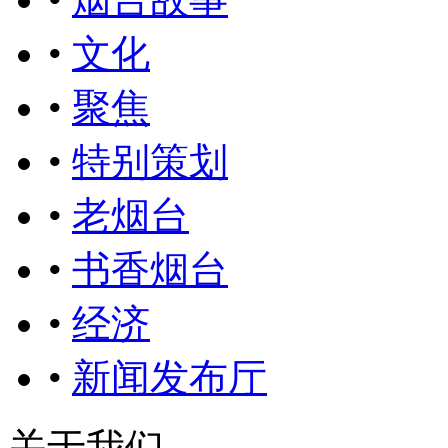
•
文化
•
聚焦
•
特别策划
•
老烟台
•
书香烟台
•
经济
•
新闻发布厅
关于我们