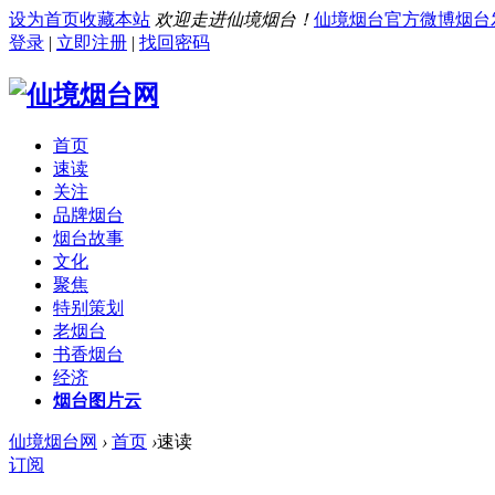
设为首页
收藏本站
欢迎走进仙境烟台！
仙境烟台官方微博
烟台
登录
|
立即注册
|
找回密码
首页
速读
关注
品牌烟台
烟台故事
文化
聚焦
特别策划
老烟台
书香烟台
经济
烟台图片云
仙境烟台网
›
首页
›
速读
订阅