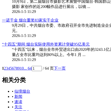
10月9日，第二届烟台市摄影艺术展暨中国烟台·韩国群
摄影 家创作的近200幅作品进行展出，以镜 ...
2026-1-5 11:29
一诺千金 烟台重奖83家实干企业
9月29日，中共烟台市委、市政府召开全市先进制造业企业
元。
2026-1-5 11:29
“十四五”期间 烟台实际使用外资累计突破95亿美元
“十四五”以来，烟台全市外贸进出口由2020年的3243.1
量占全市比重均达到80%以上。今年1 月 ...
2026-1-5 11:29
1
2
3
4
5
6
7
8
9
10
... 64
/ 64 页
下一页
相关分类
•
仙境烟台
•
新闻
•
速读
•
关注