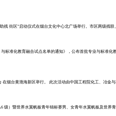
爱助残 街区”启动仪式在烟台文化中心北广场举行。市区两级残
 与标准化教育融合试点名单的通知》，公布首批专业与标准化教 
谈会 在烟台黄渤海新区举行。 此次活动由中国工程院化工、冶金
年ILCA6 级）暨世界水翼帆板青年锦标赛男、女青年水翼帆板及世