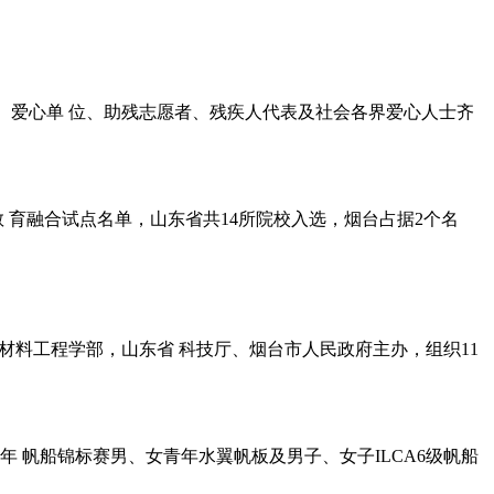
联、爱心单 位、助残志愿者、残疾人代表及社会各界爱心人士齐
育融合试点名单，山东省共14所院校入选，烟台占据2个名
与材料工程学部，山东省 科技厅、烟台市人民政府主办，组织11
界青年 帆船锦标赛男、女青年水翼帆板及男子、女子ILCA6级帆船