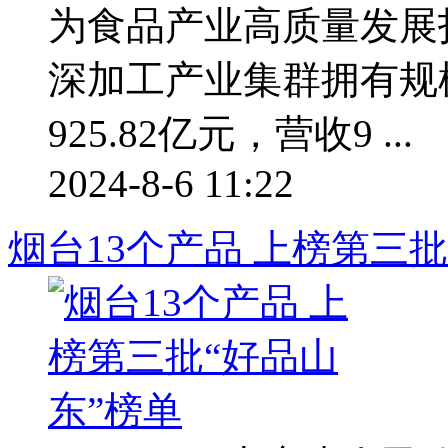
为食品产业高质量发展
深加工产业集群拥有规
925.82亿元，营收9 ...
2024-8-6 11:22
烟台13个产品 上榜第三批