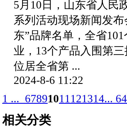
5月10日，山东省人
系列活动现场新闻发布
东”品牌名单，全省10
业，13个产品入围第三
位居全省第 ...
2024-8-6 11:22
1 ...
6
7
8
9
10
11
12
13
14
... 64
相关分类