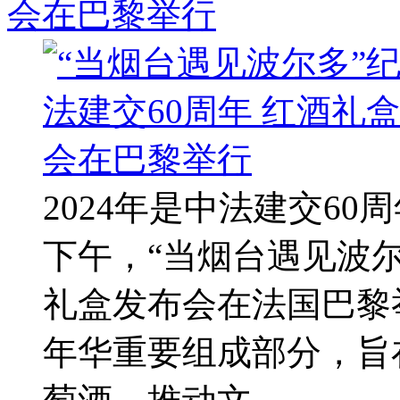
会在巴黎举行
2024年是中法建交6
下午，“当烟台遇见波尔
礼盒发布会在法国巴黎
年华重要组成部分，旨