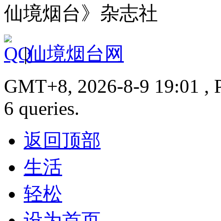
仙境烟台》杂志社
|
仙境烟台网
GMT+8, 2026-8-9 19:01 , P
6 queries.
返回顶部
生活
轻松
设为首页