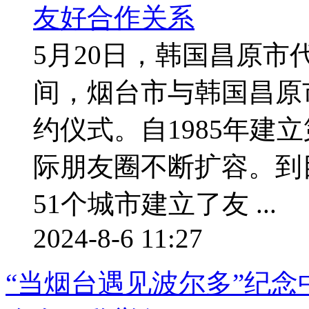
5月20日，韩国昌原
间，烟台市与韩国昌原
约仪式。自1985年建
际朋友圈不断扩容。到
51个城市建立了友 ...
2024-8-6 11:27
“当烟台遇见波尔多”纪念