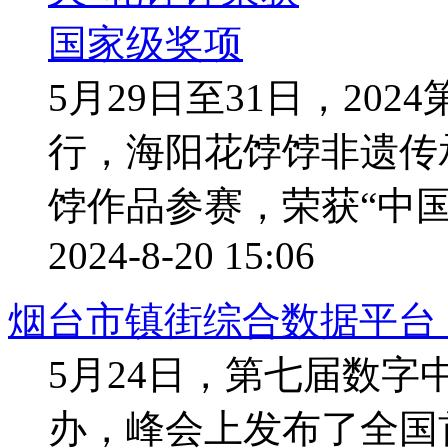
5月29日至31日，20
行，海阳花饽饽非遗传
饽作品参赛，荣获“中
2024-8-20 15:06
烟台市镇街综合数据平台
5月24日，第七届数
办，峰会上发布了全国首