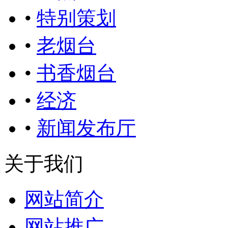
•
特别策划
•
老烟台
•
书香烟台
•
经济
•
新闻发布厅
关于我们
网站简介
网站推广