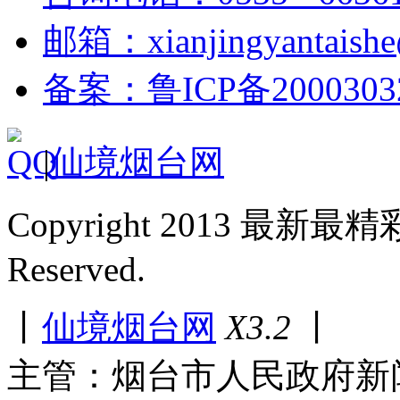
邮箱：xianjingyantaish
备案：鲁ICP备2000303
|
仙境烟台网
Copyright 2013 最新最
Reserved.
丨
仙境烟台网
X3.2
丨
主管：烟台市人民政府新