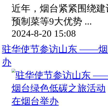
近年，烟台紧紧围绕建
预制菜等9大优势 ...
2024-8-20 15:08
驻华使节参访山东 ——
办