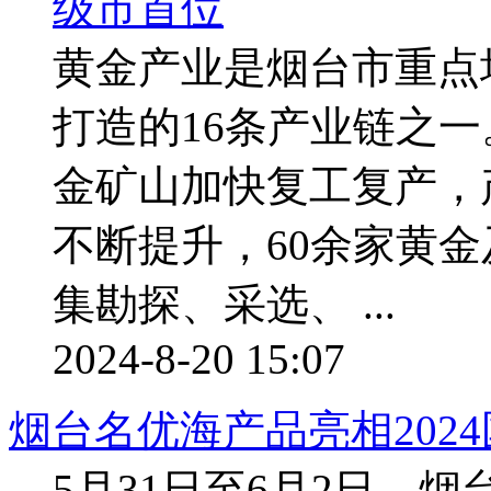
黄金产业是烟台市重点
打造的16条产业链之一
金矿山加快复工复产，
不断提升，60余家黄
集勘探、采选、 ...
2024-8-20 15:07
烟台名优海产品亮相202
5月31日至6月2日，