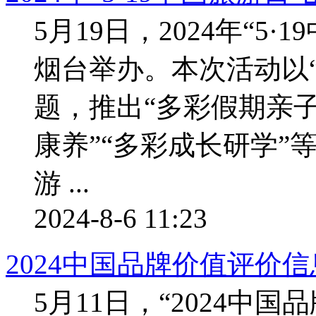
5月19日，2024年“5
烟台举办。本次活动以
题，推出“多彩假期亲子
康养”“多彩成长研学”
游 ...
2024-8-6 11:23
2024中国品牌价值评价信
5月11日，“2024中