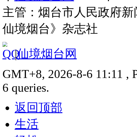
主管：烟台市人民政府新
仙境烟台》杂志社
|
仙境烟台网
GMT+8, 2026-8-6 11:11 , P
6 queries.
返回顶部
生活