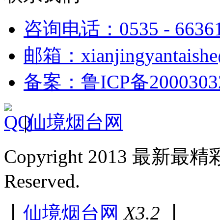
咨询电话：0535 - 6636
邮箱：xianjingyantaish
备案：鲁ICP备2000303
|
仙境烟台网
Copyright 2013 最新最
Reserved.
丨
仙境烟台网
X3.2
丨