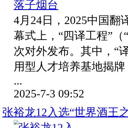
4月24日，2025中
幕式上，“四译工程”（“
次对外发布。其中，“
用型人才培养基地揭牌
...
2025-7-3 09:52
张裕龙12入选“世界酒王之