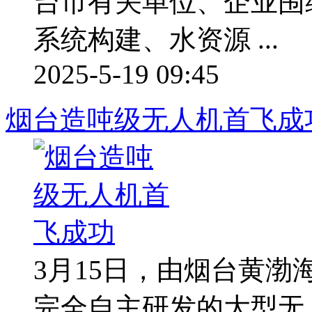
台市有关单位、企业围
系统构建、水资源 ...
2025-5-19 09:45
烟台造吨级无人机首飞成
3月15日，由烟台黄
完全自主研发的大型无人