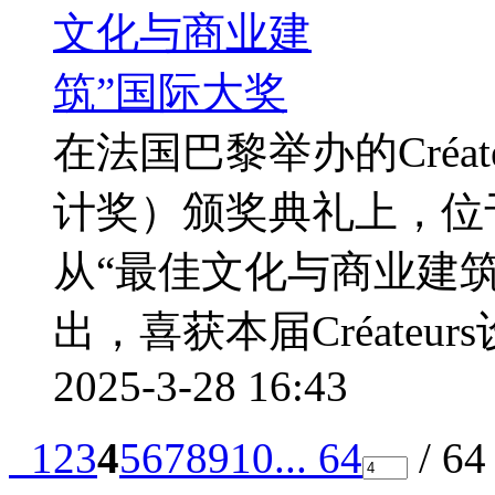
在法国巴黎举办的Créateu
计奖）颁奖典礼上，位
从“最佳文化与商业建
出，喜获本届Créateu
2025-3-28 16:43
1
2
3
4
5
6
7
8
9
10
... 64
/ 6