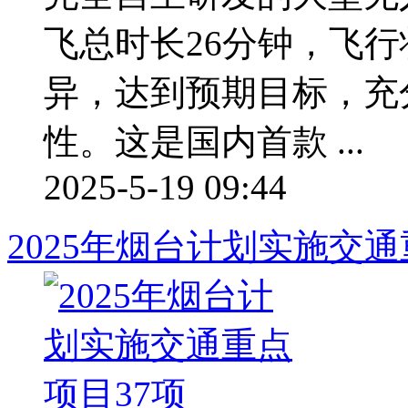
飞总时长26分钟，飞
异，达到预期目标，充
性。这是国内首款 ...
2025-5-19 09:44
2025年烟台计划实施交通