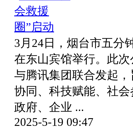
3月24日，烟台市五
在东山宾馆举行。此次
与腾讯集团联合发起，
协同、科技赋能、社会
政府、企业 ...
2025-5-19 09:47