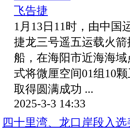
1月13日11时，由中
捷龙三号遥五运载火箭
船，在海阳市近海海域
式将微厘空间01组10
取得圆满成功 ...
2025-3-3 14:33
四十里湾、龙口岸段入选