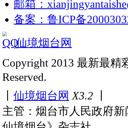
邮箱：xianjingyantaish
备案：鲁ICP备2000303
|
仙境烟台网
Copyright 2013 最新最
Reserved.
丨
仙境烟台网
X3.2
丨
主管：烟台市人民政府新
仙境烟台》杂志社