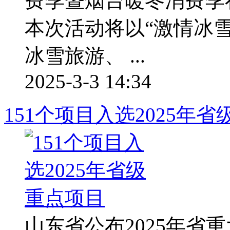
费季暨烟台暖冬消费季
本次活动将以“激情冰雪
冰雪旅游、 ...
2025-3-3 14:34
151个项目入选2025年
山东省公布2025年省