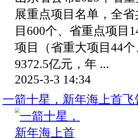
展重点项目名单，全省共
目600个、省重点项目1
项目（省重大项目44个
9372.5亿元，年 ...
2025-3-3 14:34
一箭十星，新年海上首飞