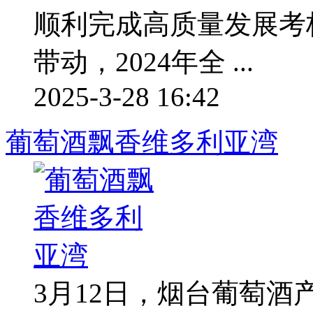
顺利完成高质量发展考
带动，2024年全 ...
2025-3-28 16:42
葡萄酒飘香维多利亚湾
3月12日，烟台葡萄