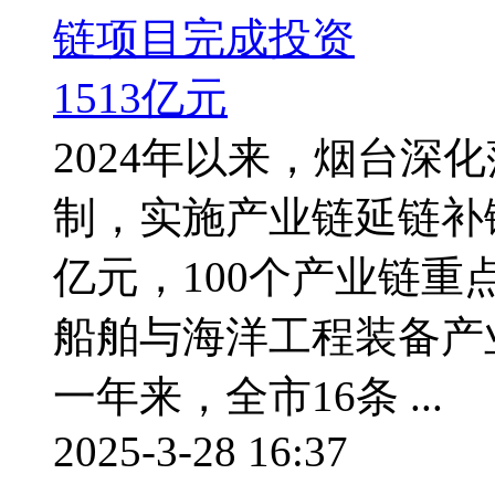
2024年以来，烟台深
制，实施产业链延链补链
亿元，100个产业链重
船舶与海洋工程装备产
一年来，全市16条 ...
2025-3-28 16:37