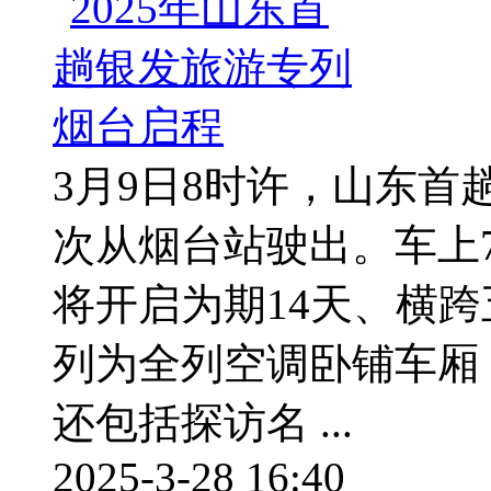
3月9日8时许，山东首
次从烟台站驶出。车上7
将开启为期14天、横
列为全列空调卧铺车厢
还包括探访名 ...
2025-3-28 16:40