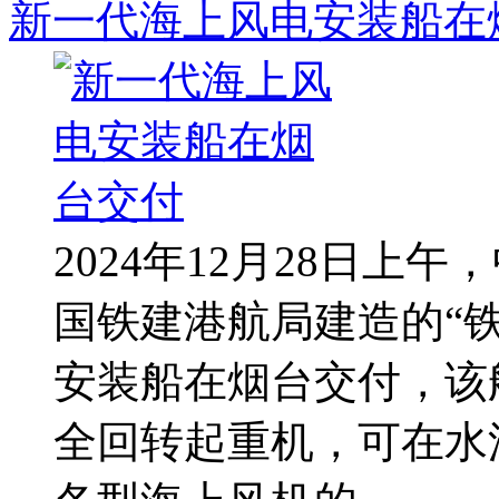
新一代海上风电安装船在
2024年12月28日
国铁建港航局建造的“铁
安装船在烟台交付，该船
全回转起重机，可在水深