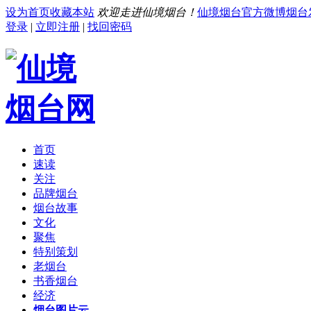
设为首页
收藏本站
欢迎走进仙境烟台！
仙境烟台官方微博
烟台
登录
|
立即注册
|
找回密码
首页
速读
关注
品牌烟台
烟台故事
文化
聚焦
特别策划
老烟台
书香烟台
经济
烟台图片云