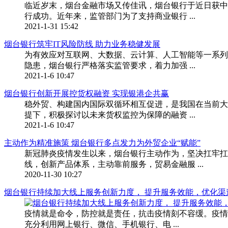
临近岁末，烟台金融市场又传佳讯，烟台银行于近日获中国
行成功。近年来，监管部门为了支持商业银行 ...
2021-1-31 15:42
烟台银行筑牢IT风险防线 助力业务稳健发展
为有效应对互联网、大数据、云计算、人工智能等一系列
隐患，烟台银行严格落实监管要求，着力加强 ...
2021-1-6 10:47
烟台银行创新开展控货权融资 实现银港企共赢
稳外贸、构建国内国际双循环相互促进，是我国在当前大
提下，积极探讨以未来货权监控为保障的融资 ...
2021-1-6 10:47
主动作为精准施策 烟台银行多点发力为外贸企业“赋能”
新冠肺炎疫情发生以来，烟台银行主动作为，坚决扛牢扛
线，创新产品体系，主动靠前服务，贸易金融服 ...
2020-11-30 10:27
烟台银行持续加大线上服务创新力度， 提升服务效能，优化渠
疫情就是命令，防控就是责任，抗击疫情刻不容缓。疫情
充分利用网上银行、微信、手机银行、电 ...