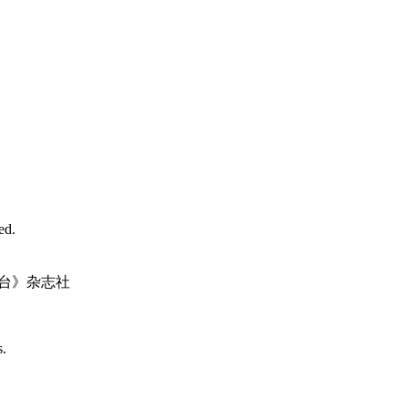
d.
台》杂志社
s.