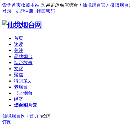
设为首页
收藏本站
欢迎走进仙境烟台！
仙境烟台官方微博
烟台
登录
|
立即注册
|
找回密码
首页
速读
关注
品牌烟台
烟台故事
文化
聚焦
特别策划
老烟台
书香烟台
经济
烟台图片云
仙境烟台网
›
首页
›
经济
订阅