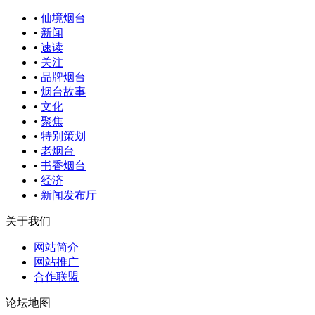
•
仙境烟台
•
新闻
•
速读
•
关注
•
品牌烟台
•
烟台故事
•
文化
•
聚焦
•
特别策划
•
老烟台
•
书香烟台
•
经济
•
新闻发布厅
关于我们
网站简介
网站推广
合作联盟
论坛地图