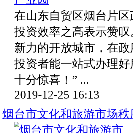
在山东自贸区烟台片区
投资效率之高表示赞叹。
新力的开放城市，在政
投资者能一站式办理好
十分惊喜！” ...
2019-12-25 16:13
烟台市文化和旅游市场秩