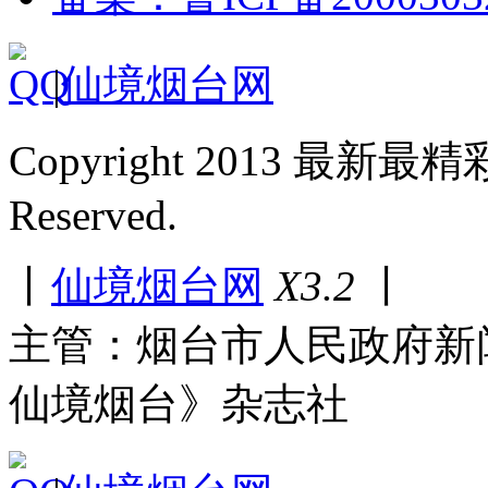
|
仙境烟台网
Copyright 2013 最新最
Reserved.
丨
仙境烟台网
X3.2
丨
主管：烟台市人民政府新
仙境烟台》杂志社