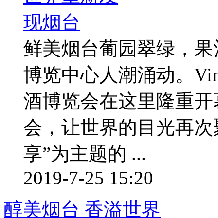
鲜美烟台葡园翠绿，果
博览中心人潮涌动。Vin
酒博览会在这里隆重开
会，让世界的目光再次
享”为主题的 ...
2019-7-25 15:20
醇美烟台 香溢世界