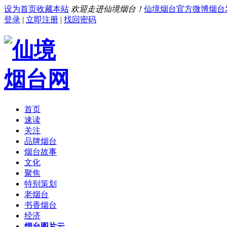
设为首页
收藏本站
欢迎走进仙境烟台！
仙境烟台官方微博
烟台
登录
|
立即注册
|
找回密码
首页
速读
关注
品牌烟台
烟台故事
文化
聚焦
特别策划
老烟台
书香烟台
经济
烟台图片云