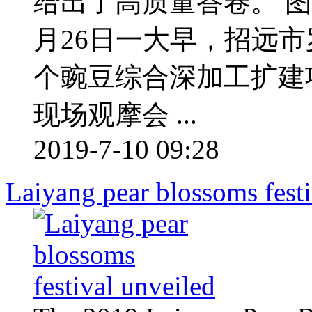
给出了高质量答卷。 图
月26日一大早，招远
个豌豆综合深加工扩建
现场观摩会 ...
2019-7-10 09:28
Laiyang pear blossoms festi