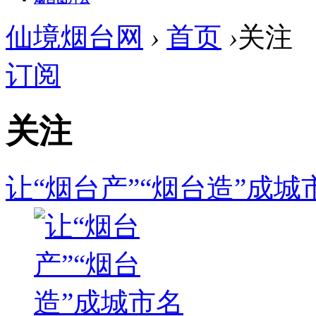
仙境烟台网
›
首页
›
关注
订阅
关注
让“烟台产”“烟台造”成城