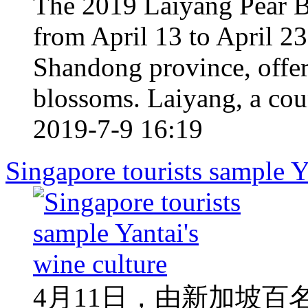
The 2019 Laiyang Pear B
from April 13 to April 23
Shandong province, offer
blossoms. Laiyang, a coun
2019-7-9 16:19
Singapore tourists sample Y
4月11日，由新加坡百