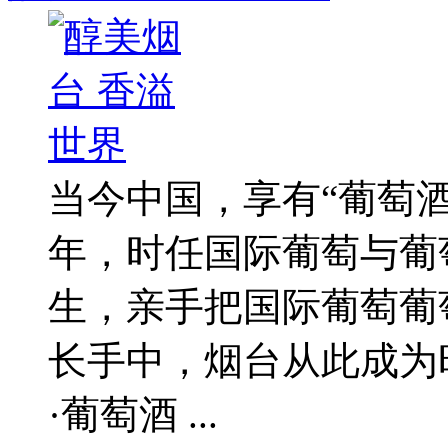
当今中国，享有“葡萄酒
年，时任国际葡萄与葡
生，亲手把国际葡萄葡
长手中，烟台从此成为
·葡萄酒 ...