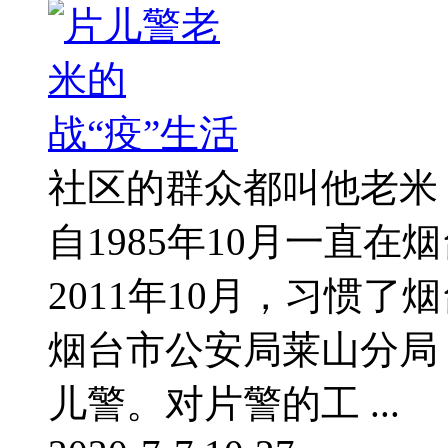
社区的群众都叫他老米
自1985年10月一直
2011年10月，习惯
烟台市公安局莱山分局
儿警。对片警的工 ...