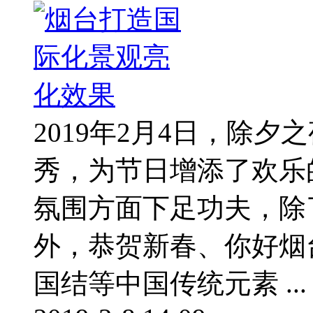
2019年2月4日，除
秀，为节日增添了欢乐
氛围方面下足功夫，除
外，恭贺新春、你好烟
国结等中国传统元素 ...