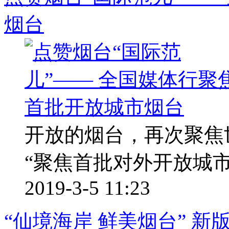
烟台
开放的烟台，再次聚焦世
“聚焦首批对外开放城市—
2019-3-5 11:23
“仙境海岸 鲜美烟台” 