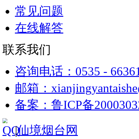
常见问题
在线解答
联系我们
咨询电话：0535 - 6636
邮箱：xianjingyantaish
备案：鲁ICP备2000303
|
仙境烟台网