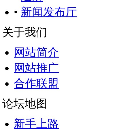
•
新闻发布厅
关于我们
网站简介
网站推广
合作联盟
论坛地图
新手上路