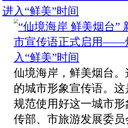
进入“鲜美”时间
仙境海岸，鲜美烟台。
的城市形象宣传语。这
规范使用好这一城市形
传部、市旅游发展委员