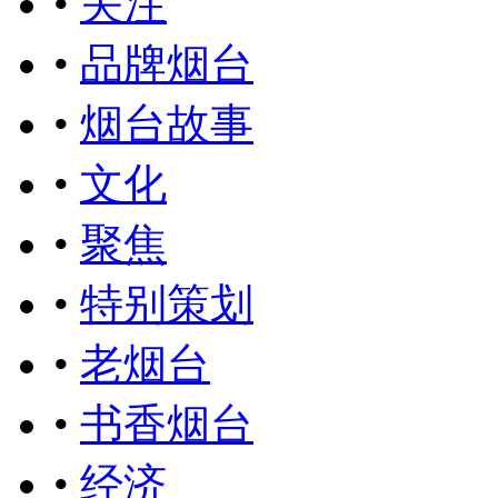
•
关注
•
品牌烟台
•
烟台故事
•
文化
•
聚焦
•
特别策划
•
老烟台
•
书香烟台
•
经济