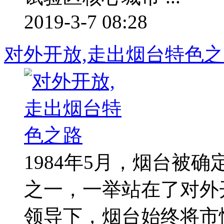
2019-3-7 08:28
对外开放,走出烟台特色
1984年5月，烟台被
之一，一举站在了对外
领导下，烟台始终将市情与