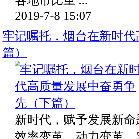
各地市比重 ...
2019-7-8 15:07
牢记嘱托，烟台在新时代
篇）
新时代，赋予发展新命
效率变革、动力变革，