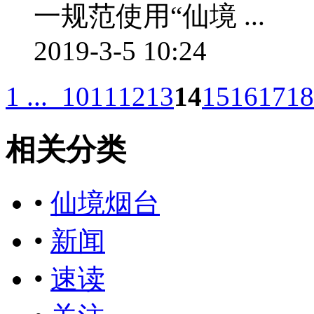
一规范使用“仙境 ...
2019-3-5 10:24
1 ...
10
11
12
13
14
15
16
17
18
相关分类
•
仙境烟台
•
新闻
•
速读