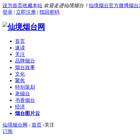
设为首页
收藏本站
欢迎走进仙境烟台！
仙境烟台官方微博
烟台
登录
|
立即注册
|
找回密码
首页
速读
关注
品牌烟台
烟台故事
文化
聚焦
特别策划
老烟台
书香烟台
经济
烟台图片云
仙境烟台网
›
首页
›
关注
订阅