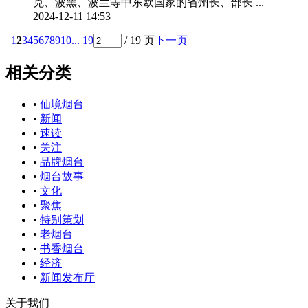
克、波黑、波兰等中东欧国家的省州长、部长 ...
2024-12-11 14:53
1
2
3
4
5
6
7
8
9
10
... 19
/ 19 页
下一页
相关分类
•
仙境烟台
•
新闻
•
速读
•
关注
•
品牌烟台
•
烟台故事
•
文化
•
聚焦
•
特别策划
•
老烟台
•
书香烟台
•
经济
•
新闻发布厅
关于我们