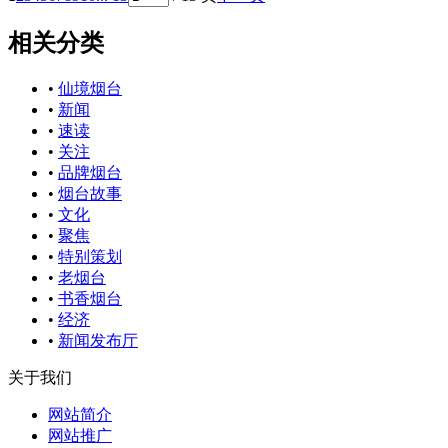
相关分类
•
仙境烟台
•
新闻
•
速读
•
关注
•
品牌烟台
•
烟台故事
•
文化
•
聚焦
•
特别策划
•
老烟台
•
书香烟台
•
经济
•
新闻发布厅
关于我们
网站简介
网站推广