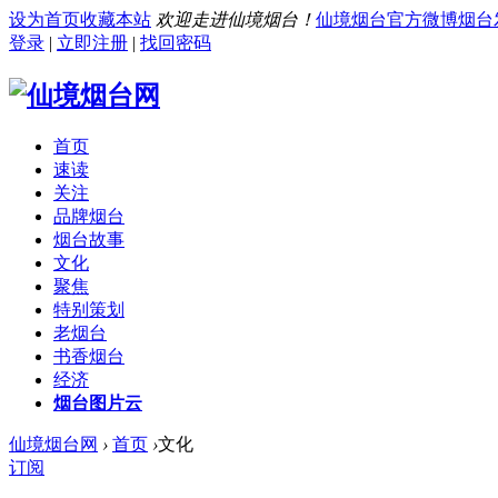
设为首页
收藏本站
欢迎走进仙境烟台！
仙境烟台官方微博
烟台
登录
|
立即注册
|
找回密码
首页
速读
关注
品牌烟台
烟台故事
文化
聚焦
特别策划
老烟台
书香烟台
经济
烟台图片云
仙境烟台网
›
首页
›
文化
订阅