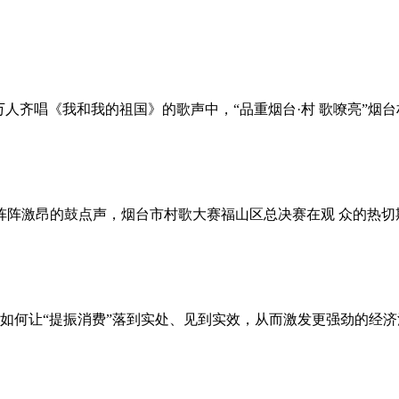
 在万人齐唱《我和我的祖国》的歌声中，“品重烟台·村 歌嘹亮”烟
着阵阵激昂的鼓点声，烟台市村歌大赛福山区总决赛在观 众的热切期
如何让“提振消费”落到实处、见到实效，从而激发更强劲的经