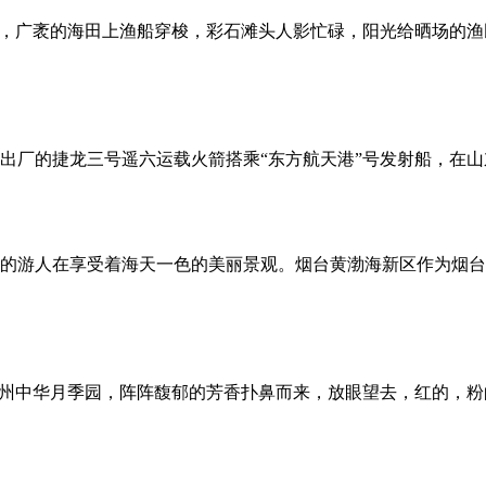
去，广袤的海田上渔船穿梭，彩石滩头人影忙碌，阳光给晒场的
装出厂的捷龙三号遥六运载火箭搭乘“东方航天港”号发射船，在山
的游人在享受着海天一色的美丽景观。烟台黄渤海新区作为烟台的
莱州中华月季园，阵阵馥郁的芳香扑鼻而来，放眼望去，红的，粉