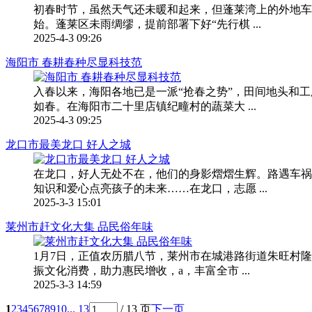
初春时节，虽然天气还未暖和起来，但蓬莱湾上的外地车
始。蓬莱区未雨绸缪，提前部署下好“先行棋 ...
2025-4-3 09:26
海阳市 春耕春种尽显科技范
入春以来，海阳各地已是一派“抢春之势”，田间地头和
如春。在海阳市二十里店镇纪疃村的蔬菜大 ...
2025-4-3 09:25
龙口市最美龙口 好人之城
在龙口，好人无处不在，他们的身影熠熠生辉。路遇车祸
知识和爱心点亮孩子的未来……在龙口，志愿 ...
2025-3-3 15:01
莱州市赶文化大集 品民俗年味
1月7日，正值农历腊八节，莱州市在城港路街道朱旺村隆
振文化消费，助力惠民增收，a，丰富全市 ...
2025-3-3 14:59
1
2
3
4
5
6
7
8
9
10
... 13
/ 13 页
下一页