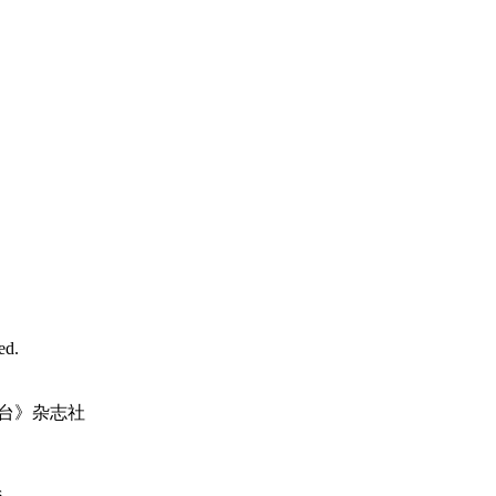
d.
台》杂志社
.