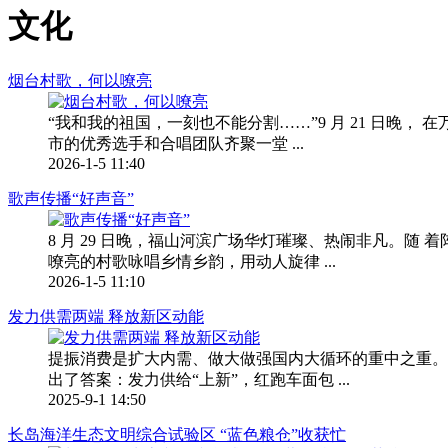
文化
烟台村歌，何以嘹亮
“我和我的祖国，一刻也不能分割……”9 月 21 日晚，
市的优秀选手和合唱团队齐聚一堂 ...
2026-1-5 11:40
歌声传播“好声音”
8 月 29 日晚，福山河滨广场华灯璀璨、热闹非凡。随 
嘹亮的村歌咏唱乡情乡韵，用动人旋律 ...
2026-1-5 11:10
发力供需两端 释放新区动能
提振消费是扩大内需、做大做强国内大循环的重中之重。
出了答案：发力供给“上新”，红跑车面包 ...
2025-9-1 14:50
长岛海洋生态文明综合试验区 “蓝色粮仓”收获忙