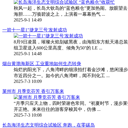
秋风一起，长岛大钦岛的“蓝色粮仓”更加热闹。放眼望
海胆……万顷碧波之上，上演着一幕幕热气 ...
2025-9-1 14:49
一箭十一星1"捷龙三号'发射成功
8月9日凌晨，璀璨火焰划破黑夜，由海阳东方航天港总
组卫星送入600公里高度、倾角为50°的 LE ...
2025-9-1 14:48
烟台黄渤海新区 工业重地如何生态转身
灿烂的阳光下，八角湾畔的细浪拍打着金沙滩，悠闲漫步
市近四分之一。如今的八角湾畔，闻不到化工 ...
2025-7-3 10:09
莱州市 月季竞芬芳 香引万客来
“月季只应天上物，四时荣谢色常同。”初夏时节，漫步
开正艳。来来往往的游客穿梭其中，仿佛 ...
2025-7-3 10:08
长岛海洋生态文明综合试验区 奔跑，在零碳岛