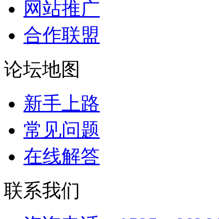
网站推广
合作联盟
论坛地图
新手上路
常见问题
在线解答
联系我们