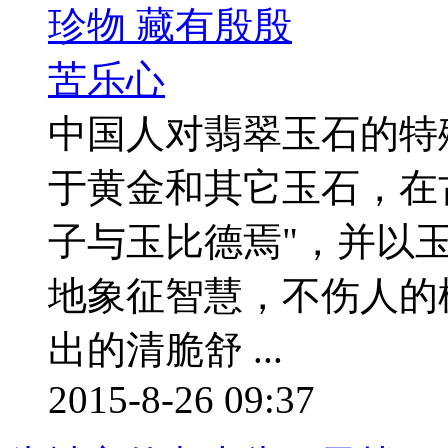
中国人对翡翠玉石的特
于黄金和其它玉石，在
子与玉比德焉"，并以
地象征智慧，不伤人的
出的清脆舒 ...
2015-8-26 09:37