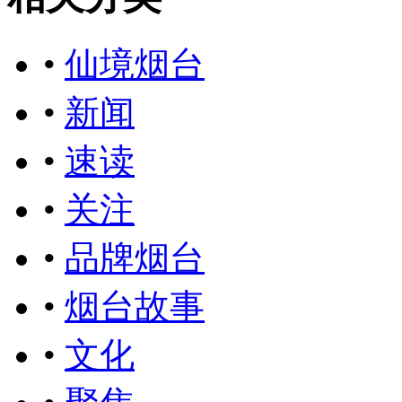
•
仙境烟台
•
新闻
•
速读
•
关注
•
品牌烟台
•
烟台故事
•
文化