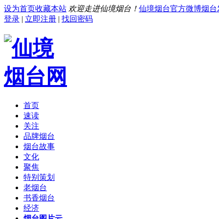
设为首页
收藏本站
欢迎走进仙境烟台！
仙境烟台官方微博
烟台
登录
|
立即注册
|
找回密码
首页
速读
关注
品牌烟台
烟台故事
文化
聚焦
特别策划
老烟台
书香烟台
经济
烟台图片云