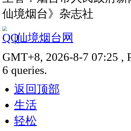
仙境烟台》杂志社
|
仙境烟台网
GMT+8, 2026-8-7 07:25 , P
6 queries.
返回顶部
生活
轻松