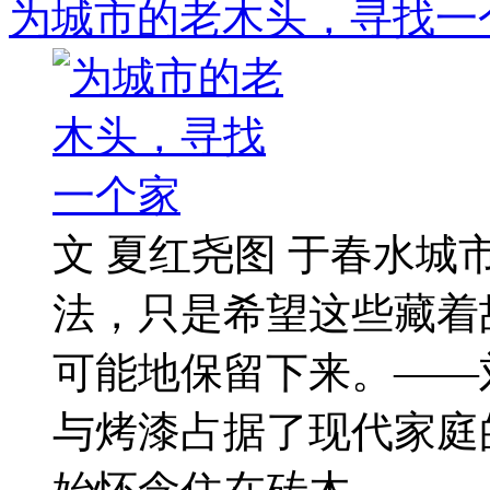
为城市的老木头，寻找一
文 夏红尧图 于春水
法，只是希望这些藏着
可能地保留下来。——
与烤漆占据了现代家庭