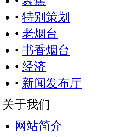
•
聚焦
•
特别策划
•
老烟台
•
书香烟台
•
经济
•
新闻发布厅
关于我们
网站简介