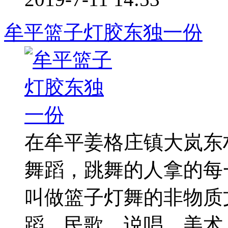
牟平篮子灯胶东独一份
在牟平姜格庄镇大岚东
舞蹈，跳舞的人拿的每
叫做篮子灯舞的非物质
蹈、民歌、说唱、美术