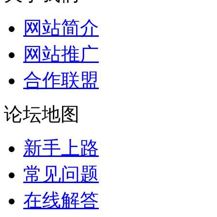
网站简介
网站推广
合作联盟
论坛地图
新手上路
常见问题
在线解答