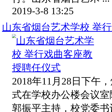
2019-3-8 13:25
山东省烟台艺术学校 举
2018年11月28日
式在学校办公楼会议室
郭振平主持，校党委书