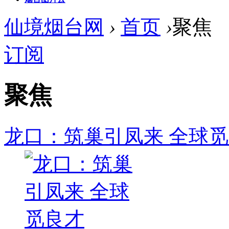
仙境烟台网
›
首页
›
聚焦
订阅
聚焦
龙口：筑巢引凤来 全球