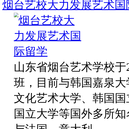
烟台艺校大力发展艺术国
山东省烟台艺术学校于2
班，目前与韩国嘉泉大
文化艺术大学、韩国国
国立大学等国外多所知