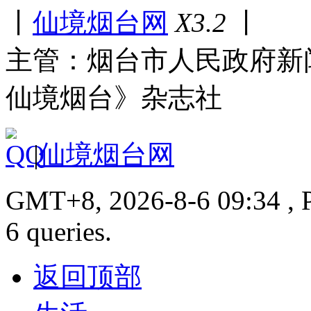
丨
仙境烟台网
X3.2
丨
主管：烟台市人民政府新
仙境烟台》杂志社
|
仙境烟台网
GMT+8, 2026-8-6 09:34 , P
6 queries.
返回顶部