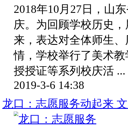
2018年10月27日，
庆。为回顾学校历史，
来，表达对全体师生、
情，学校举行了美术教
授授证等系列校庆活 ...
2019-3-6 14:38
龙口：志愿服务动起来 