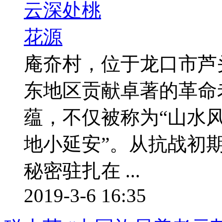
庵夼村，位于龙口市芦
东地区贡献卓著的革命
蕴，不仅被称为“山水风
地小延安”。从抗战初期
秘密驻扎在 ...
2019-3-6 16:35