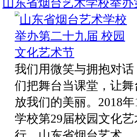
山东省烟台艺术学校举办
我们用微笑与拥抱对话
们把舞台当课堂，让舞
放我们的美丽。2018
学校第29届校园文化
行。山东省烟台艺术 ...