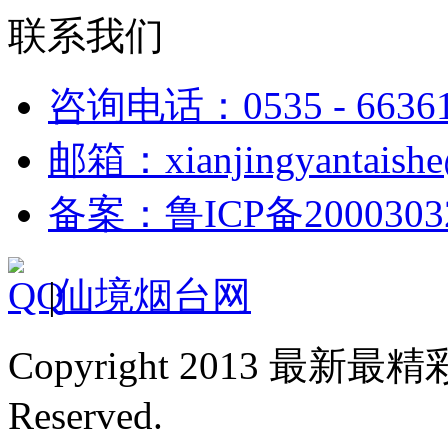
联系我们
咨询电话：0535 - 6636
邮箱：xianjingyantaish
备案：鲁ICP备2000303
|
仙境烟台网
Copyright 2013 最新最
Reserved.