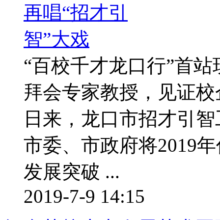
“百校千才龙口行”首站
拜会专家教授，见证校
日来，龙口市招才引智
市委、市政府将2019
发展突破 ...
2019-7-9 14:15