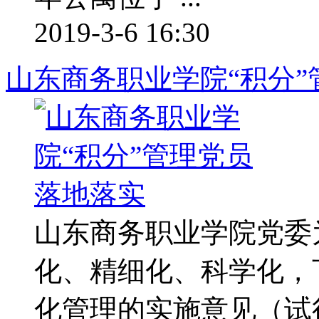
2019-3-6 16:30
山东商务职业学院“积分
山东商务职业学院党委
化、精细化、科学化，
化管理的实施意见（试