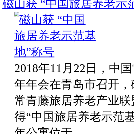
磁山获 “中国旅居养老示
2018年11月22日，
年年会在青岛市召开，
常青藤旅居养老产业联
得“中国旅居养老示范
年公寓位于 ...