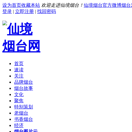
设为首页
收藏本站
欢迎走进仙境烟台！
仙境烟台官方微博
烟台
登录
|
立即注册
|
找回密码
首页
速读
关注
品牌烟台
烟台故事
文化
聚焦
特别策划
老烟台
书香烟台
经济
烟台图片云