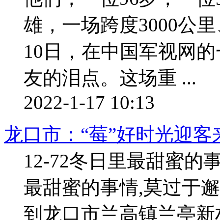
雄，一场跨度3000公
10日，在中国军视网
友的泪点。这场重 ...
2022-1-17 10:13
龙口市：“莓”好时光迎客
12-72冬日里最甜蜜的
最甜蜜的事情,莫过于邂
到龙口市兰高镇兰亭新