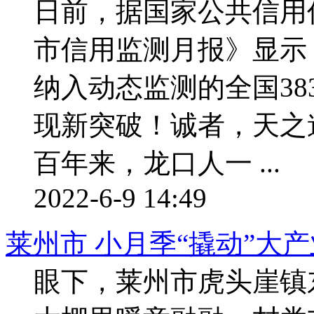
日前，据国家公共信用
市信用监测月报》显示
纳入动态监测的全国38
现新突破！诚者，天之
百年来，龙口人一 ...
2022-6-9 14:49
莱州市 小月季“撬动”大产
眼下，莱州市虎头崖镇