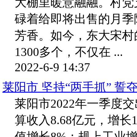
大棚里暖意融融。村党
碌着给即将出售的月季
芳香。如今，东大宋村
1300多个，不仅在 ...
2022-6-9 14:37
莱阳市 坚持“两手抓” 誓夺
莱阳市2022年一季度
算收入8.68亿元，增长
值增长8%；规上工业增