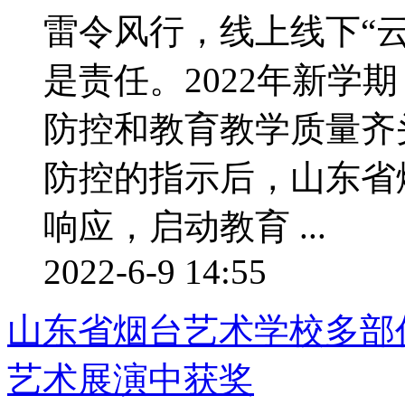
雷令风行，线上线下“
是责任。2022年新学
防控和教育教学质量齐
防控的指示后，山东省
响应，启动教育 ...
2022-6-9 14:55
山东省烟台艺术学校多部
艺术展演中获奖