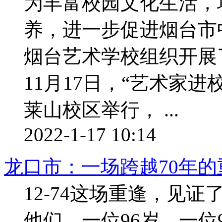
为丰富校园文化生活，
养，进一步促进烟台市
烟台艺术学校组织开展
11月17日，“艺术家
莱山校区举行， ...
2022-1-17 10:14
龙口市：一场跨越70年的
12-74这场重逢，见
他们，一位96岁，一位