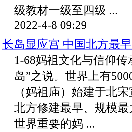
级教材一级至四级 ...
2022-4-8 09:29
长岛显应宫 中国北方最
1-68妈祖文化与信仰
岛”之说。世界上有50
（妈祖庙）始建于北宋宣
北方修建最早、规模最
世界重要的妈 ...