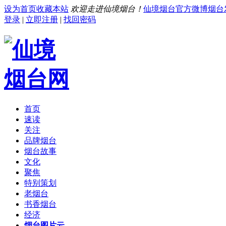
设为首页
收藏本站
欢迎走进仙境烟台！
仙境烟台官方微博
烟台
登录
|
立即注册
|
找回密码
首页
速读
关注
品牌烟台
烟台故事
文化
聚焦
特别策划
老烟台
书香烟台
经济
烟台图片云