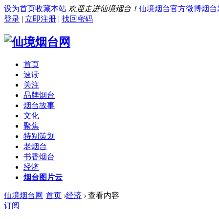
设为首页
收藏本站
欢迎走进仙境烟台！
仙境烟台官方微博
烟台
登录
|
立即注册
|
找回密码
首页
速读
关注
品牌烟台
烟台故事
文化
聚焦
特别策划
老烟台
书香烟台
经济
烟台图片云
仙境烟台网
首页
›
经济
›
查看内容
订阅