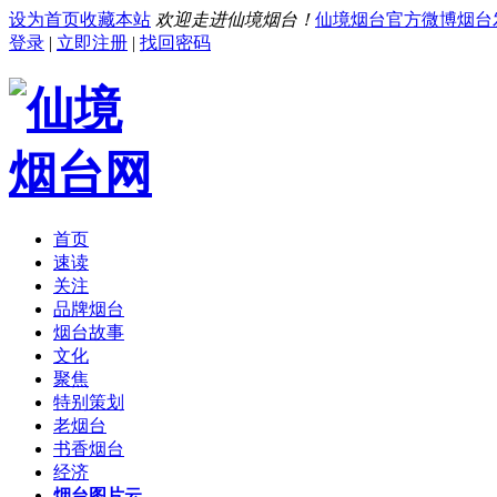
设为首页
收藏本站
欢迎走进仙境烟台！
仙境烟台官方微博
烟台
登录
|
立即注册
|
找回密码
首页
速读
关注
品牌烟台
烟台故事
文化
聚焦
特别策划
老烟台
书香烟台
经济
烟台图片云