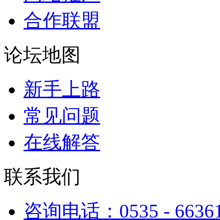
合作联盟
论坛地图
新手上路
常见问题
在线解答
联系我们
咨询电话：0535 - 6636