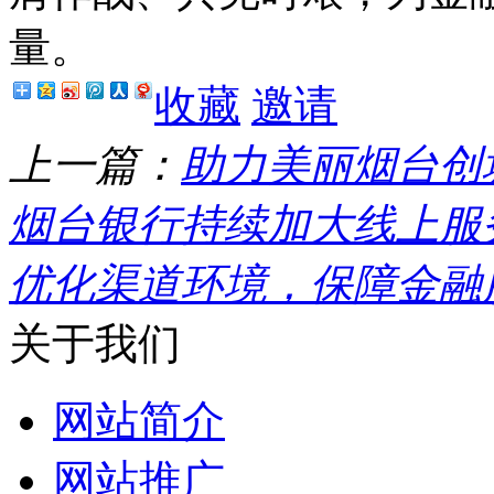
量。
收藏
邀请
上一篇：
助力美丽烟台创
烟台银行持续加大线上服
优化渠道环境，保障金融
关于我们
网站简介
网站推广