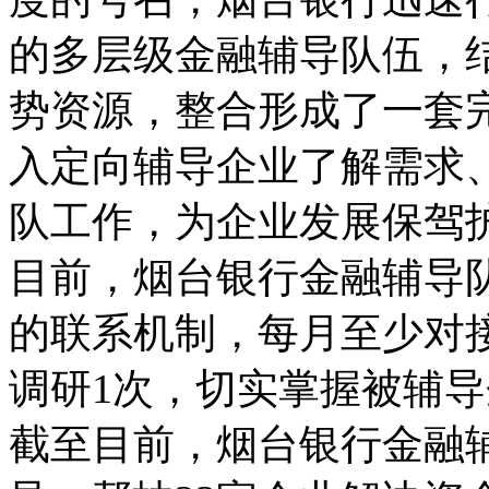
的多层级金融辅导队伍，
势资源，整合形成了一套
入定向辅导企业了解需求
队工作，为企业发展保驾
目前，烟台银行金融辅导
的联系机制，每月至少对
调研1次，切实掌握被辅
截至目前，烟台银行金融辅