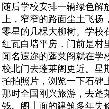
随后学校安排一辆绿色解
上，窄窄的路面尘土飞扬
零星的几棵大柳树。学校
红瓦白墙平房，门前是村
闻名遐迩的蓬莱阁就在学
校北门去蓬莱阁更近。星
拍拍照片，浏览一下石碑
那时全国刚兴旅游，去蓬
钱。阁上面的建筑多年失