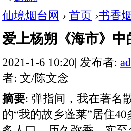
仙境烟台网
›
首页
›
书香
爱上杨朔《海市》中
2021-1-6 10:20
|
发布者:
a
者: 文/陈文念
摘要
: 弹指间，我在著
的“我的故乡蓬莱”居住4
炙人口、历久弥香，实至