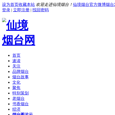
设为首页
收藏本站
欢迎走进仙境烟台！
仙境烟台官方微博
烟台
登录
|
立即注册
|
找回密码
首页
速读
关注
品牌烟台
烟台故事
文化
聚焦
特别策划
老烟台
书香烟台
经济
烟台图片云