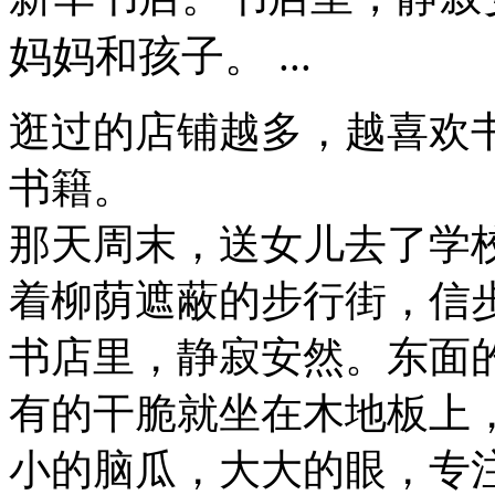
妈妈和孩子。 ...
逛过的店铺越多，越喜欢
书籍。
那天周末，送女儿去了学
着柳荫遮蔽的步行街，信
书店里，静寂安然。东面
有的干脆就坐在木地板上
小的脑瓜，大大的眼，专