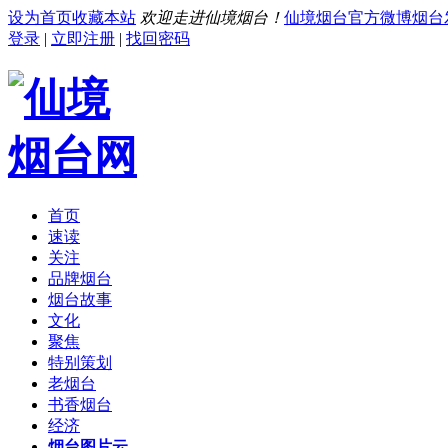
设为首页
收藏本站
欢迎走进仙境烟台！
仙境烟台官方微博
烟台
登录
|
立即注册
|
找回密码
首页
速读
关注
品牌烟台
烟台故事
文化
聚焦
特别策划
老烟台
书香烟台
经济
烟台图片云