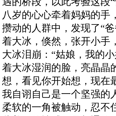
遇的桥段，以此考验这段“
八岁的心心牵着妈妈的手
攒动的人群中，发现了“爸
着大冰，倏然，张开小手
大冰泪崩：“姑娘，我的小
着大冰湿润的脸，亮晶晶
想，看见你开始想，现在
我自诩自己是一个坚强的
柔软的一角被触动，忍不