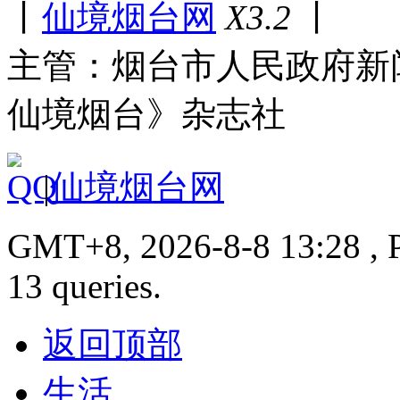
丨
仙境烟台网
X3.2
丨
主管：烟台市人民政府新
仙境烟台》杂志社
|
仙境烟台网
GMT+8, 2026-8-8 13:28 , P
13 queries.
返回顶部
生活