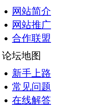
网站简介
网站推广
合作联盟
论坛地图
新手上路
常见问题
在线解答