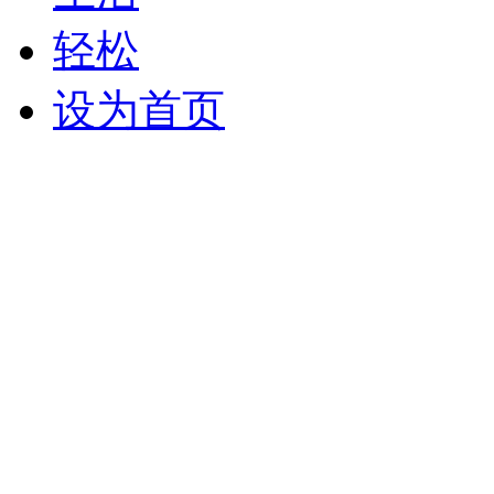
轻松
设为首页