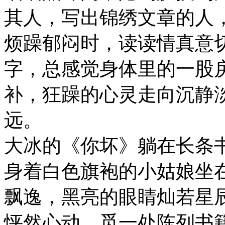
其人，写出锦绣文章的人
烦躁郁闷时，读读情真意
字，总感觉身体里的一股
补，狂躁的心灵走向沉静
远。
大冰的《你坏》躺在长条
身着白色旗袍的小姑娘坐
飘逸，黑亮的眼睛灿若星
怦然心动。觅一处陈列书