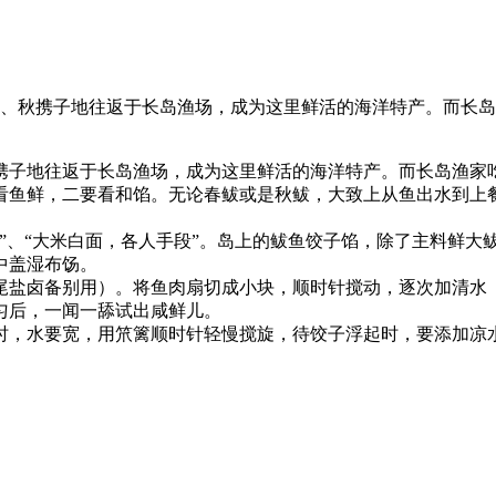
怀子、秋携子地往返于长岛渔场，成为这里鲜活的海洋特产。而长
携子地往返于长岛渔场，成为这里鲜活的海洋特产。而长岛渔家
看鱼鲜，二要看和馅。无论春鲅或是秋鲅，大致上从鱼出水到上
”、“大米白面，各人手段”。岛上的鲅鱼饺子馅，除了主料鲜大
中盖湿布饧。
尾盐卤备别用）。将鱼肉扇切成小块，顺时针搅动，逐次加清水
匀后，一闻一舔试出咸鲜儿。
时，水要宽，用笊篱顺时针轻慢搅旋，待饺子浮起时，要添加凉