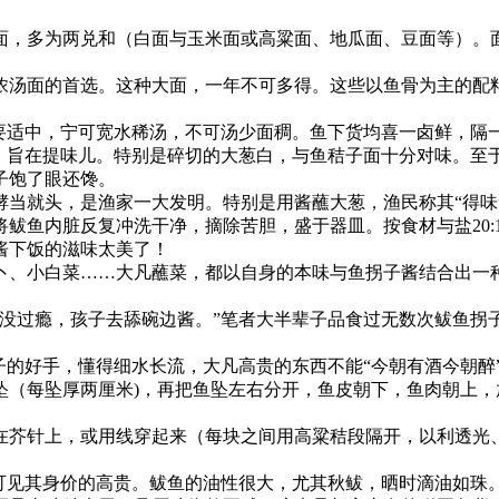
面，多为两兑和（白面与玉米面或高粱面、地瓜面、豆面等）。
浓汤面的首选。这种大面，一年不可多得。这些以鱼骨为主的配
水要适中，宁可宽水稀汤，不可汤少面稠。鱼下货均喜一卤鲜，隔
伍，旨在提味儿。特别是碎切的大葱白，与鱼秸子面十分对味。至
子饱了眼还馋。
酵当就头，是渔家一大发明。特别是用酱蘸大葱，渔民称其“得味
鲅鱼内脏反复冲洗干净，摘除苦胆，盛于器皿。按食材与盐20:
酱下饭的滋味太美了！
卜、小白菜……大凡蘸菜，都以自身的本味与鱼拐子酱结合出一
舌没过瘾，孩子去舔碗边酱。”笔者大半辈子品食过无数次鲅鱼拐
子的好手，懂得细水长流，大凡高贵的东西不能“今朝有酒今朝醉
坠（每坠厚两厘米)，再把鱼坠左右分开，鱼皮朝下，鱼肉朝上
在芥针上，或用线穿起来（每块之间用高粱秸段隔开，以利透光
，可见其身价的高贵。鲅鱼的油性很大，尤其秋鲅，晒时滴油如珠