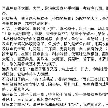
再说鱼秸子大面。大面，是渔家常食的手擀面，亦称宽心面。
条。
用鲅鱼头、鲅鱼尾和鱼秸子（带肉的鱼骨）为配料的大面，是
是细嚼越香，越香越爱咂吮。
葱花、面酱爆锅，煸炒“鱼下货”。添水烧开，即可下面。汤
“面条上桌别着急，韭花、香椿要备齐”。这些小菜碟不可缺
凡吃过鲅鱼秸子面的都有同感：面条艮，鱼骨香，鱼汤鲜，肚
发鱼拐子酱就比较特别了。鱼拐子，指的是鲅鱼内脏，用其发
发鲅鱼拐子酱，时间短，工序简，无需配料，自古就有传统。将
酱出锅后，在酱中轻点香油，稍加味精，使酱味达到极值。蘸
大葱白、圆葱瓣儿、黄瓜条、大蒜薹、劈菜叶、苦丁菜、水萝
时，别的菜肴就基本无人动筷了。
渔家有顺口溜：“鱼拐子酱臭又香，端上饭桌一扫光。馋嘴抹
种怪鲜。它独特得叫人微醺。
不会过日子的人，“有了连毛茹，没有把嘴竖。”而真正会过日
将新鲜鲅鱼沿脊背劐刀后，除去头、尾和内脏，将鱼身横切成
熟，此系蒸鱼米。
揭开锅盖，经半天或一夜，待鱼坠干僵后，将一块块鲅鱼坠插
处风干。三五日后，视其成色收贮。
鲅鱼米并非米状。渔民把米和面统称为“吃米”，而称其鱼米