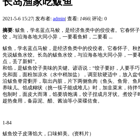
长岛渔家吃鲅鱼
2021-5-6 15:27
|
发布者:
admin
|
查看:
1466
|
评论: 0
摘要
: 鲅鱼，学名蓝点马鲛，是经济鱼类中的佼佼者。它春
饺，与沿海各地大同小异，一要看鱼鲜，二要看 ...
鲅鱼，学名蓝点马鲛，是经济鱼类中的佼佼者。它春怀子、秋
先说鲅鱼水饺。长岛的鲅鱼水饺，与沿海各地大同小异，一要
点，丢了新鲜”。
和馅，是鲅鱼饺子美味的关键。谚语说：“饺子要好，人要手巧
先和面，面粉加凉水（水中稍加盐），调至软硬适中，放入盆
沿鲅鱼脊背劐开，取出内脏，片下两侧鱼肉（鱼头、鱼骨、鱼
养味儿。馅成糊状（挑一筷子能成堆儿）时，加韭菜末，待拌
包制时，面皮大而薄，馅要填饱满，饺子捏成月牙状。煮饺子
趁热食用，备蒜泥、醋、酱油等小菜碟佐食。
1-84
鲅鱼饺子皮薄馅大，口味鲜美。(资料片）