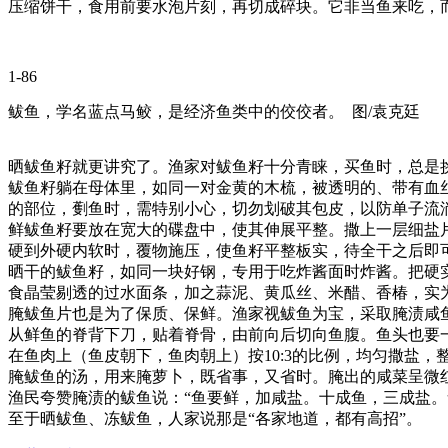
压缩饼干，食用前要水泡片刻，再切成碎块。它非当鱼来吃，
1-86
鲅鱼，学名蓝点马鲛，是经济鱼类中的佼佼者。 图/袁克廷
晒鲅鱼籽就更讲究了。渔家对鲅鱼籽十分青睐，买鱼时，总是
鲅鱼籽躺在母体里，如同一对金黄的木梳，被透明的、带有血丝
的部位，劐鱼时，需特别小心，切勿划破其包皮，以防单子流
鲜鲅鱼籽要放在宽大的碟盘中，使其伸展平整。撒上一层细盐
硬到外硬内软时，覆物施压，使鱼籽平整板实，待全干之后即
晒干的鲅鱼籽，如同一块好钢，专用于吃炸酱面时炸酱。把硬
食晶莹剔透的过水面条，加之蒜泥、黄瓜丝、米醋、香椿，实
腌鲅鱼片也是为了保质、保鲜。渔家视鲅鱼为宝，采取腌渍咸
从鲜鱼的脊背下刀，贴着脊骨，由前向后切向鱼腹。鱼头也要
在鱼肉上（鱼皮朝下，鱼肉朝上）按10:3的比例，均匀撒盐
腌鲅鱼的汤，用来腌萝卜，既省事，又省时。腌出的咸菜呈微
渔民夸赞腌渍的鲅鱼说：“鱼要鲜，加咸盐。十成鱼，三成盐。
至于晒鲅鱼、冻鲅鱼，人家说那是“各家地道，都有高招”。