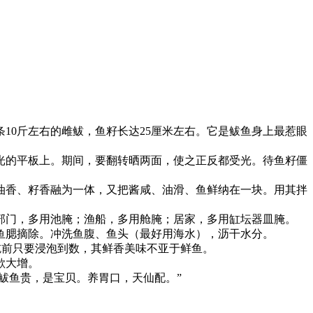
。
10斤左右的雌鲅，鱼籽长达25厘米左右。它是鲅鱼身上最惹眼
光的平板上。期间，要翻转晒两面，使之正反都受光。待鱼籽僵
油香、籽香融为一体，又把酱咸、油滑、鱼鲜纳在一块。用其拌
部门，多用池腌；渔船，多用舱腌；居家，多用缸坛器皿腌。
鱼腮摘除。冲洗鱼腹、鱼头（最好用海水），沥干水分。
吃前只要浸泡到数，其鲜香美味不亚于鲜鱼。
欲大增。
鲅鱼贵，是宝贝。养胃口，天仙配。”