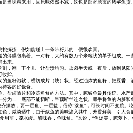
而是当味精来用，且原味依然不减，这也是邮寄亲友的稀罕鱼货
挑挑拣拣，假如能碰上一条带籽儿的，便很欢喜。
的薄膜包裹着。一对籽，大约有数万个米粒状的单子组成。一条
淌出来。
片刻，翻一下个儿，让盐渍均匀。盐卤半天或一夜后，放到见阳
可收贮。
实的鱼籽泡软，横切成片（块）状。经过油炸的鱼籽，把豆香、
为待客的好饭食。
鱼、盐卤晒片和冷冻鱼鲜的方法。其中，腌鲅鱼最具传统。水产
一分为二，底部不能切断，呈藕断丝连之状。顺手将鱼的内脏和
，整齐摆放，要一层鱼、一层盐，俗称“泼鱼”，可长时间不变质。
红色，咸淡适中，由于鲅鱼的美味渗入其中，芳香鲜美，引人食
食用前，凉水缓。酶味香，鱼味鲜。”又说，“鱼汤美，腌萝卜。