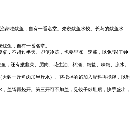
岛渔家吃鲅鱼，自有一番名堂。先说鲅鱼水饺。长岛的鲅鱼水
吃鲅鱼，自有一番名堂。
餐桌，不超过半天。即使冷冻，也要早冻、速藏，以免“误了钟
鲅鱼，还有嫩韭菜、肥肉、花生油、料酒、精盐、味精、凉水。
（大致一斤鱼肉加半斤水）。将搅拌的馅加入配料再搅拌，以利
水，盖锅再烧开。第三开可不加盖，见饺子鼓肚后，快手盛出，