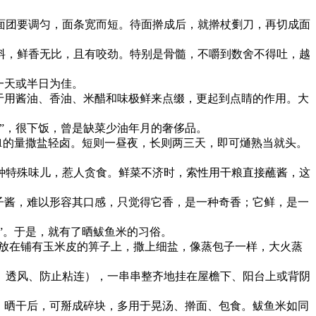
面团要调匀，面条宽而短。待面擀成后，就擀杖劐刀，再切成面
料，鲜香无比，且有咬劲。特别是骨髓，不嚼到数舍不得吐，越
一天或半日为佳。
于用酱油、香油、米醋和味极鲜来点缀，更起到点睛的作用。大
”，很下饭，曾是缺菜少油年月的奢侈品。
1的量撒盐轻卤。短则一昼夜，长则两三天，即可熥熟当就头。
种特殊味儿，惹人贪食。鲜菜不济时，索性用干粮直接蘸酱，这
子酱，难以形容其口感，只觉得它香，是一种奇香；它鲜，是一
”。于是，就有了晒鲅鱼米的习俗。
，放在铺有玉米皮的箅子上，撒上细盐，像蒸包子一样，大火蒸
、透风、防止粘连），一串串整齐地挂在屋檐下、阳台上或背阴
。晒干后，可掰成碎块，多用于晃汤、擀面、包食。鲅鱼米如同