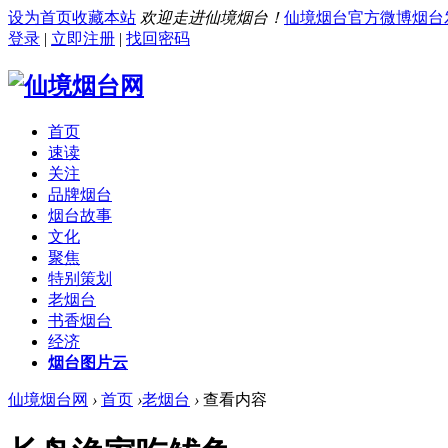
设为首页
收藏本站
欢迎走进仙境烟台！
仙境烟台官方微博
烟台
登录
|
立即注册
|
找回密码
首页
速读
关注
品牌烟台
烟台故事
文化
聚焦
特别策划
老烟台
书香烟台
经济
烟台图片云
仙境烟台网
›
首页
›
老烟台
›
查看内容