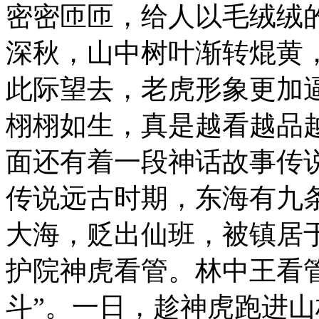
密密匝匝，给人以毛绒绒
深秋，山中树叶渐转焜黄
此际望去，老虎形象更加
栩栩如生，真是越看越品越
面还有着一段神话故事传
传说远古时期，东海有九
大海，贬出仙班，被镇居
护院神虎看管。林中王看
斗”。一日，趁神虎跑进