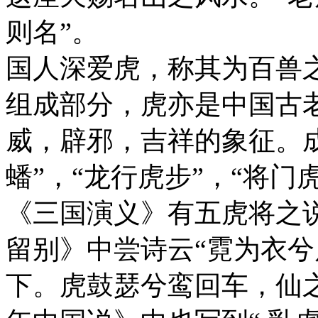
则名”。
国人深爱虎，称其为百兽
组成部分，虎亦是中国古
威，辟邪，吉祥的象征。成
蟠”，“龙行虎步”，“将门
《三国演义》有五虎将之
留别》中尝诗云“霓为衣
下。虎鼓瑟兮鸾回车，仙