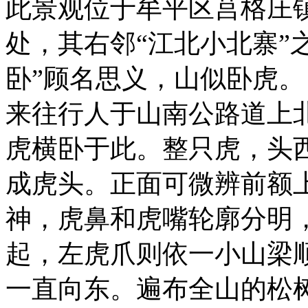
此景观位于牟平区莒格庄
处，其右邻“江北小北寨”
卧”顾名思义，山似卧虎。
来往行人于山南公路道上
虎横卧于此。整只虎，头
成虎头。正面可微辨前额上
神，虎鼻和虎嘴轮廓分明
起，左虎爪则依一小山梁
一直向东。遍布全山的松