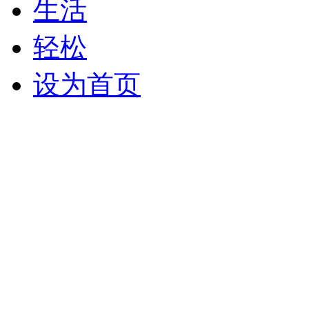
生活
轻松
设为首页