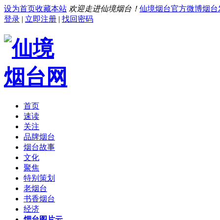
设为首页
收藏本站
欢迎走进仙境烟台！
仙境烟台官方微博
烟台
登录
|
立即注册
|
找回密码
首页
速读
关注
品牌烟台
烟台故事
文化
聚焦
特别策划
老烟台
书香烟台
经济
烟台图片云