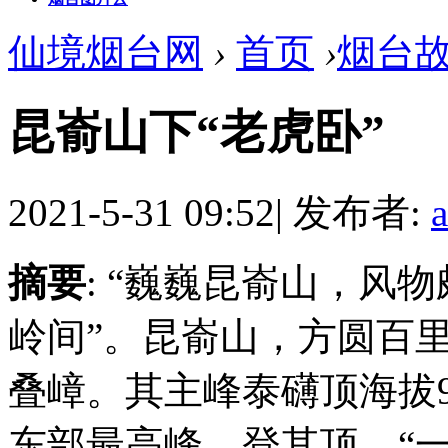
仙境烟台网
›
首页
›
烟台
昆嵛山下“老虎卧”
2021-5-31 09:52
|
发布者:
摘要
: “巍巍昆嵛山，风
岭间”。昆嵛山，方圆百
叠嶂。其主峰泰礴顶海拔
东部最高峰。登其顶，“