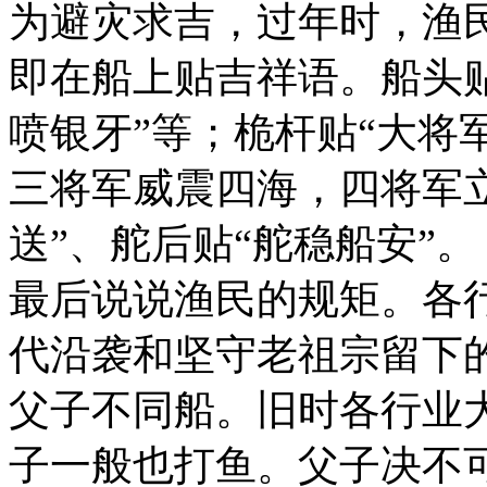
为避灾求吉，过年时，渔民
即在船上贴吉祥语。船头贴
喷银牙”等；桅杆贴“大将
三将军威震四海，四将军立
送”、舵后贴“舵稳船安”。
最后说说渔民的规矩。各
代沿袭和坚守老祖宗留下
父子不同船。旧时各行业
子一般也打鱼。父子决不