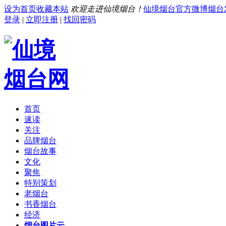
设为首页
收藏本站
欢迎走进仙境烟台！
仙境烟台官方微博
烟台
登录
|
立即注册
|
找回密码
首页
速读
关注
品牌烟台
烟台故事
文化
聚焦
特别策划
老烟台
书香烟台
经济
烟台图片云