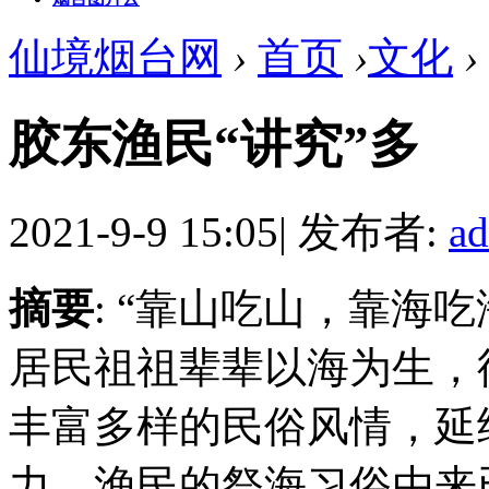
仙境烟台网
›
首页
›
文化
›
胶东渔民“讲究”多
2021-9-9 15:05
|
发布者:
a
摘要
: “靠山吃山，靠海
居民祖祖辈辈以海为生，
丰富多样的民俗风情，延
力。渔民的祭海习俗由来