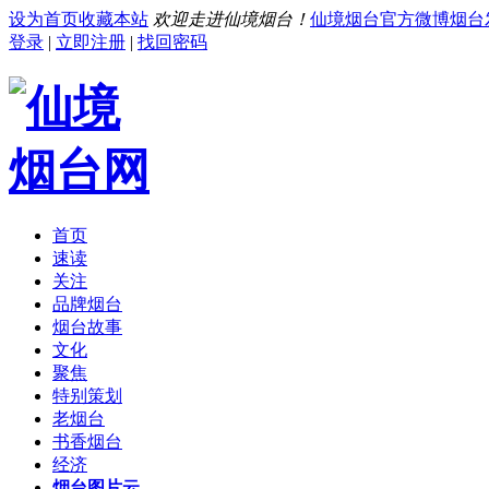
设为首页
收藏本站
欢迎走进仙境烟台！
仙境烟台官方微博
烟台
登录
|
立即注册
|
找回密码
首页
速读
关注
品牌烟台
烟台故事
文化
聚焦
特别策划
老烟台
书香烟台
经济
烟台图片云