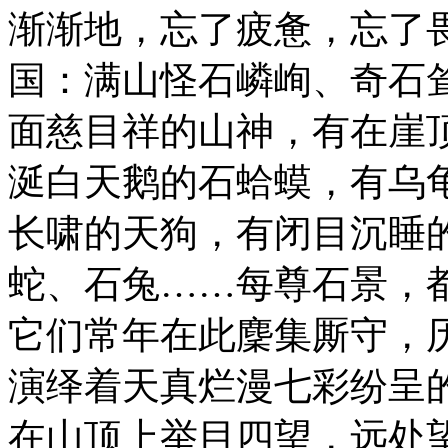
渐渐地，忘了疲惫，忘了
国：满山怪石嶙峋、奇石
面慈目祥的山神，有在崖
涎白天鹅的石蛤蟆，有乌
长啸的天狗，有闭目沉睡
蛇、石兔……每尊石景，
它们常年在此麇集厮守，
演绎着天真烂漫七彩纷呈
在山顶上举目四望，远处