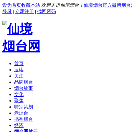
设为首页
收藏本站
欢迎走进仙境烟台！
仙境烟台官方微博
烟台
登录
|
立即注册
|
找回密码
首页
速读
关注
品牌烟台
烟台故事
文化
聚焦
特别策划
老烟台
书香烟台
经济
烟台图片云