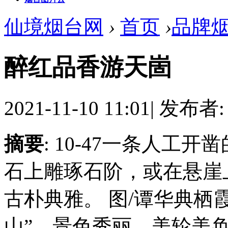
仙境烟台网
›
首页
›
品牌
醉红品香游天崮
2021-11-10 11:01
|
发布者
摘要
: 10-47一条人工
石上雕琢石阶，或在悬崖
古朴典雅。 图/谭华典栖
山”，景色秀丽，美轮美