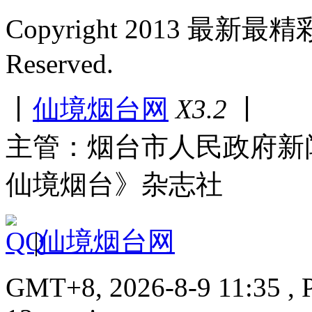
Copyright 2013 最新最
Reserved.
丨
仙境烟台网
X3.2
丨
主管：烟台市人民政府新
仙境烟台》杂志社
|
仙境烟台网
GMT+8, 2026-8-9 11:35 , P