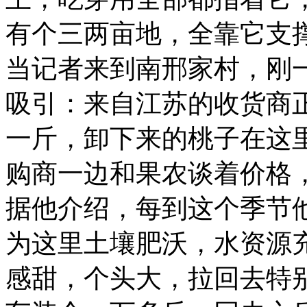
有个三两亩地，全靠它支
当记者来到南邢家村，刚
吸引：来自江苏的收货商正在
一斤，卸下来的桃子在这
购商一边和果农谈着价格
据他介绍，每到这个季节
为这里土壤肥沃，水资源
感甜，个头大，拉回去特