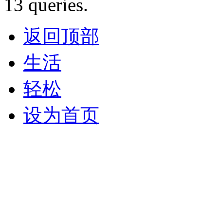
13 queries.
返回顶部
生活
轻松
设为首页