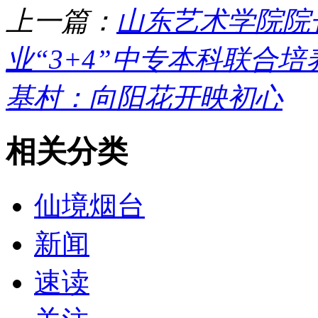
上一篇：
山东艺术学院院
业“3+4”中专本科联合
基村：向阳花开映初心
相关分类
仙境烟台
新闻
速读