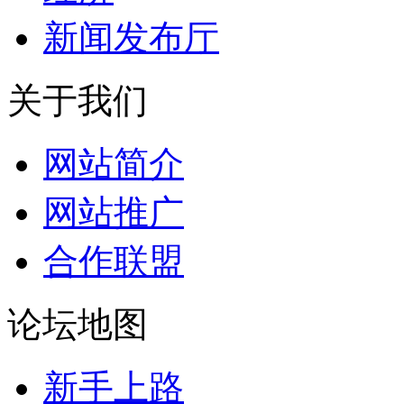
新闻发布厅
关于我们
网站简介
网站推广
合作联盟
论坛地图
新手上路