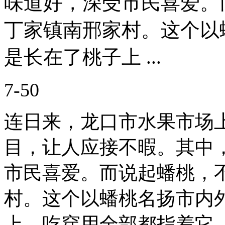
味道好，深受市民喜爱。
丁家镇南邢家村。这个以
是长在了桃子上 ...
7-50
连日来，龙口市水果市场
目，让人应接不暇。其中
市民喜爱。而说起蟠桃，
村。这个以蟠桃名扬市内
上，吃穿用全部都指着它