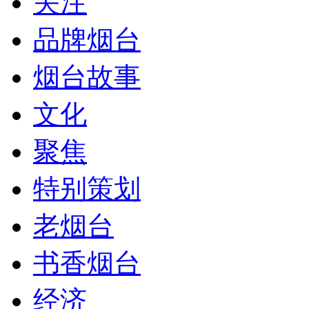
关注
品牌烟台
烟台故事
文化
聚焦
特别策划
老烟台
书香烟台
经济