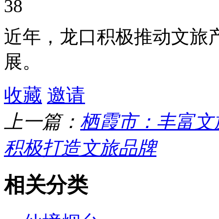
38
近年，龙口积极推动文旅
展。
收藏
邀请
上一篇：
栖霞市：丰富文
积极打造文旅品牌
相关分类