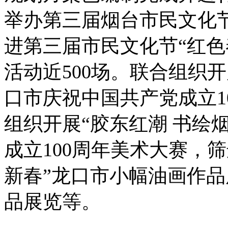
举办第三届烟台市民文化
进第三届市民文化节“红色
活动近500场。联合组织开
口市庆祝中国共产党成立1
组织开展“胶东红潮 书绘
成立100周年美术大赛，
新春”龙口市小幅油画作
品展览等。