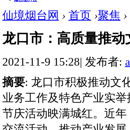
仙境烟台网
›
首页
›
聚焦
›
龙口市：高质量推动
2021-11-9 15:28
|
发布者:
摘要
: 龙口市积极推动
业务工作及特色产业实举
节庆活动映满城红。近年
交流活动，推动产业发展