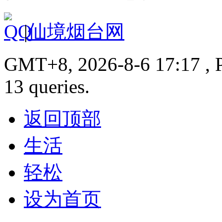
|
仙境烟台网
GMT+8, 2026-8-6 17:17 , P
13 queries.
返回顶部
生活
轻松
设为首页