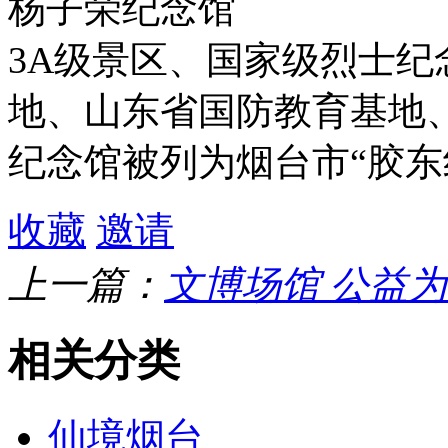
杨子荣纪念馆
3A级景区、国家级烈士
地、山东省国防教育基地
纪念馆被列为烟台市“胶东
收藏
邀请
上一篇：
文博场馆 公益
相关分类
仙境烟台