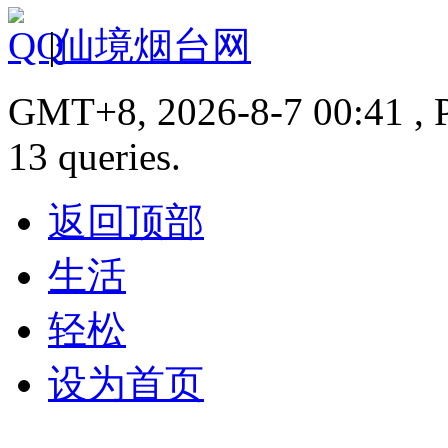
|
仙境烟台网
GMT+8, 2026-8-7 00:41 , P
13 queries.
返回顶部
生活
轻松
设为首页