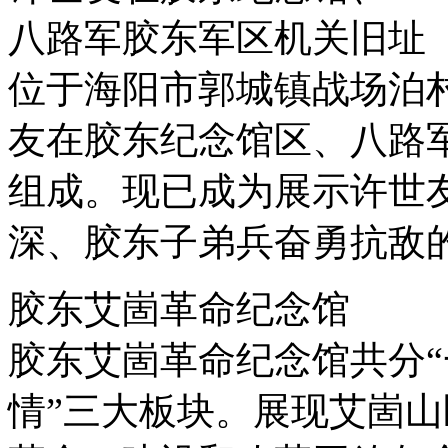
八路军胶东军区机关旧址
位于海阳市郭城镇战场泊
友在胶东纪念馆区、八路
组成。现已成为展示许世
深、胶东子弟兵奋勇抗敌
胶东艾崮革命纪念馆
胶东艾崮革命纪念馆共分
情”三大板块。展现艾崮