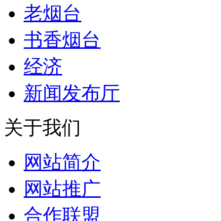
老烟台
书香烟台
经济
新闻发布厅
关于我们
网站简介
网站推广
合作联盟