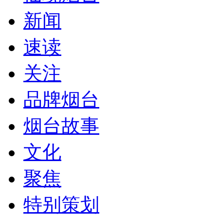
新闻
速读
关注
品牌烟台
烟台故事
文化
聚焦
特别策划