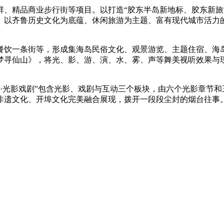
群、精品商业步行街等项目。以打造“胶东半岛新地标、胶东新旅
、以齐鲁历史文化为底蕴、休闲旅游为主题、富有现代城市活力
餐饮一条街等，形成集海岛民俗文化、观景游览、主题住宿、海
梦寻仙山》，将光、影、游、演、水、雾、声等舞美视听效果与
烟台·光影戏剧”包含光影、戏剧与互动三个板块，由六个光影章
非遗文化、开埠文化完美融合展现，拨开一段段尘封的烟台往事