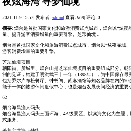
夜炫海湾 寻梦仙境
2021-11-9 15:57
|
发布者:
admin
|
查看:
968
|
评论: 0
摘要
: 烟台是首批国家文化和旅游消费试点城市，烟台以“炫
量、提升游客消费增量的重要引擎。芝罘仙境 ...
烟台是首批国家文化和旅游消费试点城市，烟台以“炫夜品城、
游客消费增量的重要引擎。
芝罘仙境项目
朝阳街、所城里、烟台山是芝罘仙境项目的重要组成部分。朝
制的见证，始建于明洪武三十一年（1398年），为中国保存最
包括乔尔卢布松餐厅、钟书阁、贰麻酒馆等知名品牌在内的50
能于一体的旅游休闲度假中心，也是烟台发展夜间经济的重要
62
烟台海昌渔人码头
烟台海昌渔人码头三面环海，4A级景区。以滨海文化为主题，
式服务。
蓬莱宝龙海上仙街