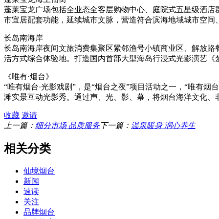
蓬莱宝龙广场包括全业态全客层购物中心、庭院式五星级酒店
市宜居配套功能，延续城市文脉，营造符合滨海地域城市空间
长岛南海岸
长岛南海岸夜间文旅消费集聚区紧邻渔号小镇商业区、解放路
活方式综合体验地。打造国内首部大型海岛行浸式光影演艺《
《唯有·烟台》
“唯有烟台·光影戏剧”，是“烟台之夜”项目活动之一，“唯有
滩实景互动光影秀。通过声、光、影、幕，将烟台海洋文化、
收藏
邀请
上一篇：
细分市场 品质服务
下一篇：
温泉暖身 润心养生
相关分类
仙境烟台
新闻
速读
关注
品牌烟台