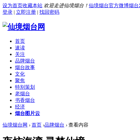
设为首页
收藏本站
欢迎走进仙境烟台！
仙境烟台官方微博
烟台
登录
|
立即注册
|
找回密码
首页
速读
关注
品牌烟台
烟台故事
文化
聚焦
特别策划
老烟台
书香烟台
经济
烟台图片云
仙境烟台网
›
首页
›
品牌烟台
›
查看内容