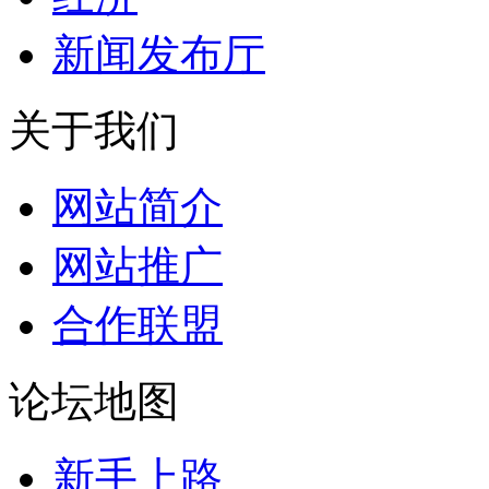
新闻发布厅
关于我们
网站简介
网站推广
合作联盟
论坛地图
新手上路