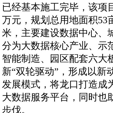
已经基本施工完毕，该项目
万元，规划总用地面积53亩
米，主要建设数据中心、
分为大数据核心产业、示
智能制造、园区配套六大
新“双轮驱动”，形成以新
发展模式，将龙口打造成
大数据服务平台，同时也
步伐。