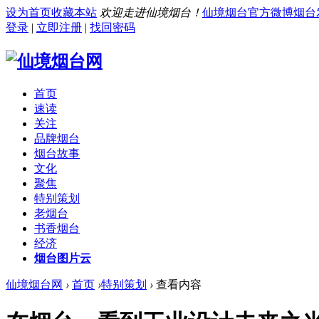
设为首页
收藏本站
欢迎走进仙境烟台！
仙境烟台官方微博
烟台
登录
|
立即注册
|
找回密码
首页
速读
关注
品牌烟台
烟台故事
文化
聚焦
特别策划
老烟台
书香烟台
经济
烟台图片云
仙境烟台网
›
首页
›
特别策划
›
查看内容