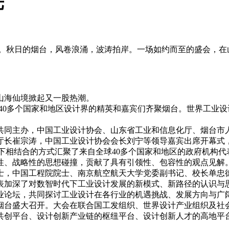
光
”为主题。秋日的烟台，风卷浪涌，波涛拍岸。一场如约而至的盛会，在山
山海仙境掀起又一股热潮。
自全球40多个国家和地区设计界的精英和嘉宾们齐聚烟台。世界工
府共同主办，中国工业设计协会、山东省工业和信息化厅、烟台
厅长崔宗涛，中国工业设计协会会长刘宁等领导嘉宾出席开幕式
上线下相结合的方式汇聚了来自全球40多个国家和地区的政府机
性、战略性的思想碰撞，贡献了具有引领性、包容性的观点见解
士，中国工程院院士、南京航空航天大学党委副书记、校长单忠
表加深了对数智时代下工业设计发展的新模式、新路径的认识与
专业论坛，共同探讨工业设计在各行业的机遇挑战、发展方向与广
烟台盛大召开。大会在联合国工发组织、世界设计产业组织及社
共创平台、设计创新产业链的枢纽平台、设计创新人才的高地平