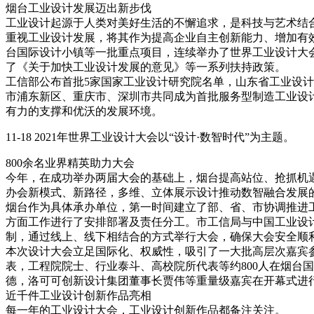
烟台工业设计发展迈出新步伐
工业设计起源于人类对美好生活的不懈追求，是科技与艺术结
重视工业设计发展，将其作为提高企业自主创新能力、增加有
台国际设计小镇等一批重点项目，连续举办了世界工业设计大
了《关于加快工业设计发展的意见》等一系列扶持政策。
工信部公布首批5家国家工业设计研究院名单，山东省工业设
市浦东新区、重庆市、深圳市共同成为首批服务型制造工业设
有力的支撑和优沃的发展环境。
11-18 2021年世界工业设计大会以“设计·数智时代”为主题。
800余名业界精英助力大会
今年，在成功举办两届大会的基础上，烟台提高站位、抢抓机遇
办会新模式、新路径，多维、立体展示设计推动数智融合发展
烟台作为具体承办单位，第一时间建立了部、省、市协调推进工
方面工作进行了安排部署及责任分工。市工信局与中国工业设
制，通过线上、线下相结合的方式举行大会，确保大会安全顺
本次设计大会立足国际化、权威性，吸引了一大批高层次嘉宾
表，工程院院士、行业泰斗、高校院所代表等约800人在烟台
德，洛可可创新设计集团董事长贾伟等重量级嘉宾在开幕式进
近千件工业设计创新作品亮相
每一年的工业设计大会，工业设计创新作品都备注关注。