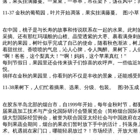
落，果实挂满藤蔓。一束束，一串串，吊在架下，荡在风中；
11-37 金秋的葡萄园，叶片开始凋落，果实挂满藤蔓。 图/小草
在中国，桃子是与长寿的故事和传说联系在一起的水果。此时
采摘。还有那红玛瑙般的山楂、晶莹透紫的大枣、裹着满身刺
此时的果园，树叶似乎完成了自己的使命，随着秋色渐浓，树
着甜丝丝、香喷喷的气息，沁人心脾，令人陶醉。果树下，人
“啊！爸爸，这个梨真大！”“啊！妈妈，这个苹果真红！”
每到节假日，果园里还会传来孩子们惊喜的欢呼声。一些临近
悦。
徜徉在金秋的果园里，你看到的不仅是丰收的景象，还能感受
11-38果树下，人们忙着摘果、选果、分级、包装。 图/孙玉成
在胶东半岛北部的烟台市，自1999年开始，每年金秋时节，都
届果蔬加工技术与产业化国际研讨会暨展览会（简称烟台国际果
级大型国际经贸例会，被誉为联合国亚太经社会与中国政府在
每到果蔬会期间，烟台的果农们暂时放下手中的活计，抖落身
术。机遇就在家门口，哪能轻易放过？！市场经济、开放大潮