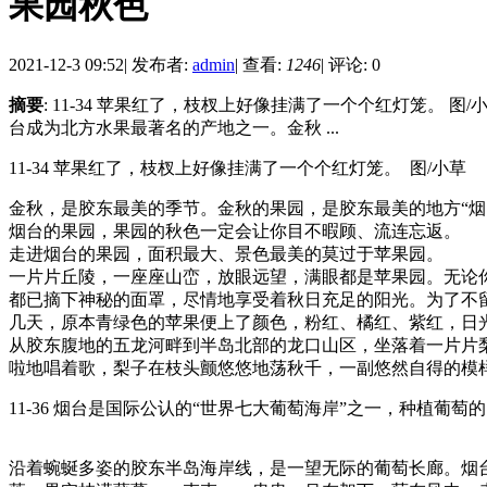
果园秋色
2021-12-3 09:52
|
发布者:
admin
|
查看:
1246
|
评论: 0
摘要
: 11-34 苹果红了，枝杈上好像挂满了一个个红灯笼
台成为北方水果最著名的产地之一。金秋 ...
11-34 苹果红了，枝杈上好像挂满了一个个红灯笼。 图/小草
金秋，是胶东最美的季节。金秋的果园，是胶东最美的地方“
烟台的果园，果园的秋色一定会让你目不暇顾、流连忘返。
走进烟台的果园，面积最大、景色最美的莫过于苹果园。
一片片丘陵，一座座山峦，放眼远望，满眼都是苹果园。无论
都已摘下神秘的面罩，尽情地享受着秋日充足的阳光。为了不
几天，原本青绿色的苹果便上了颜色，粉红、橘红、紫红，日
从胶东腹地的五龙河畔到半岛北部的龙口山区，坐落着一片片
啦地唱着歌，梨子在枝头颤悠悠地荡秋千，一副悠然自得的模
11-36 烟台是国际公认的“世界七大葡萄海岸”之一，种植葡
沿着蜿蜒多姿的胶东半岛海岸线，是一望无际的葡萄长廊。烟