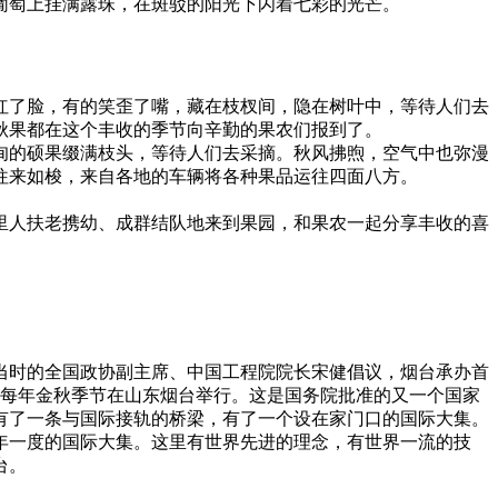
葡萄上挂满露珠，在斑驳的阳光下闪着七彩的光芒。
红了脸，有的笑歪了嘴，藏在枝杈间，隐在树叶中，等待人们去
秋果都在这个丰收的季节向辛勤的果农们报到了。
甸的硕果缀满枝头，等待人们去采摘。秋风拂煦，空气中也弥漫
往来如梭，来自各地的车辆将各种果品运往四面八方。
里人扶老携幼、成群结队地来到果园，和果农一起分享丰收的喜
，由当时的全国政协副主席、中国工程院院长宋健倡议，烟台承办首
，每年金秋季节在山东烟台举行。这是国务院批准的又一个国家
有了一条与国际接轨的桥梁，有了一个设在家门口的国际大集。
年一度的国际大集。这里有世界先进的理念，有世界一流的技
台。