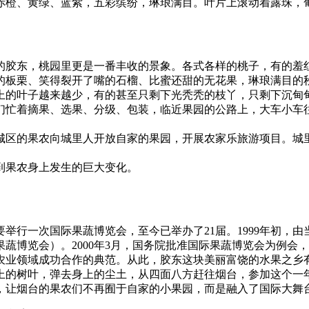
赤橙、黄绿、蓝紫，五彩缤纷，琳琅满目。叶片上滚动着露珠，
的胶东，桃园里更是一番丰收的景象。各式各样的桃子，有的羞
的板栗、笑得裂开了嘴的石榴、比蜜还甜的无花果，琳琅满目的
上的叶子越来越少，有的甚至只剩下光秃秃的枝丫，只剩下沉甸
们忙着摘果、选果、分级、包装，临近果园的公路上，大车小车
城区的果农向城里人开放自家的果园，开展农家乐旅游项目。城
到果农身上发生的巨大变化。
要举行一次国际果蔬博览会，至今已举办了21届。1999年初
蔬博览会）。2000年3月，国务院批准国际果蔬博览会为例会
农业领域成功合作的典范。从此，胶东这块美丽富饶的水果之乡
上的树叶，弹去身上的尘土，从四面八方赶往烟台，参加这个一
，让烟台的果农们不再囿于自家的小果园，而是融入了国际大舞