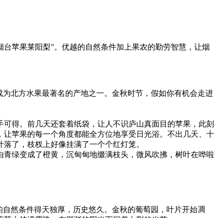
方“烟台苹果莱阳梨”。优越的自然条件加上果农的勤劳智慧，让烟
成为北方水果最著名的产地之一。金秋时节，假如你有机会走进
手可得。前几天还套着纸袋，让人不识庐山真面目的苹果，此刻
，让苹果的每一个角度都能全方位地享受日光浴。不出几天、十
叶落了，枝杈上好像挂满了一个个红灯笼。
由青绿变成了橙黄，沉甸甸地缀满枝头，微风吹拂，树叶在哗啦
的自然条件得天独厚，历史悠久。金秋的葡萄园，叶片开始凋