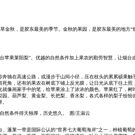
。 图/小草金秋，是胶东最美的季节。金秋的果园，是胶东最美的地
烟台苹果莱阳梨”。优越的自然条件加上果农的勤劳智慧，让烟台
你奔驰在高速公路，或漫步于山间小径，压在枝头的累累硕果触
留死角，还有的果农在树底下铺上反光膜，让日光从底下往上照
光就像画家手中的笔，给苹果涂上了浓浓的颜色。苹果红了，树
梨园。葫芦梨、黄金梨、长把梨、香水梨，各式各样的梨子纷纷
样。
萄的自然条件得天独厚，历史悠久。 图/王淑云
台、蓬莱一带是国际公认的“世界七大葡萄海岸”之一，种植葡萄