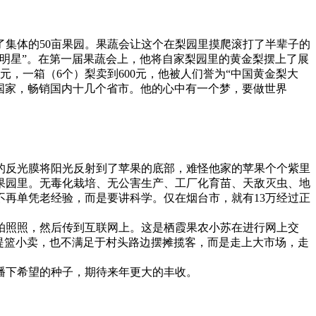
集体的50亩果园。果蔬会让这个在梨园里摸爬滚打了半辈子的
明星”。在第一届果蔬会上，他将自家梨园里的黄金梨摆上了展
，一箱（6个）梨卖到600元，他被人们誉为“中国黄金梨大
国家，畅销国内十几个省市。他的心中有一个梦，要做世界
的反光膜将阳光反射到了苹果的底部，难怪他家的苹果个个紫里
果园里。无毒化栽培、无公害生产、工厂化育苗、天敌灭虫、地
再单凭老经验，而是要讲科学。仅在烟台市，就有13万经过正
拍照照，然后传到互联网上。这是栖霞果农小苏在进行网上交
提篮小卖，也不满足于村头路边摆摊揽客，而是走上大市场，走
播下希望的种子，期待来年更大的丰收。