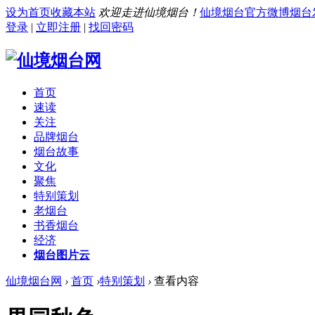
设为首页
收藏本站
欢迎走进仙境烟台！
仙境烟台官方微博
烟台
登录
|
立即注册
|
找回密码
首页
速读
关注
品牌烟台
烟台故事
文化
聚焦
特别策划
老烟台
书香烟台
经济
烟台图片云
仙境烟台网
›
首页
›
特别策划
›
查看内容