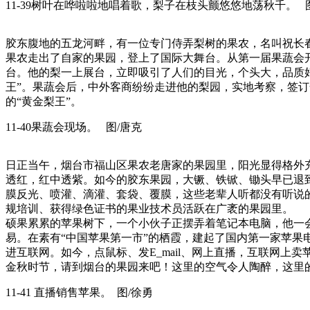
11-39树叶在哗啦啦地唱着歌，梨子在枝头颤悠悠地荡秋千。 
胶东腹地的五龙河畔，有一位专门侍弄梨树的果农，名叫祝长
果农走出了自家的果园，登上了国际大舞台。从第一届果蔬会
台。他的梨一上展台，立即吸引了人们的目光，个头大，品质好
王”。果蔬会后，中外客商纷纷走进他的梨园，实地考察，签
的“黄金梨王”。
11-40果蔬会现场。 图/唐克
日正当午，烟台市福山区果农老唐家的果园里，阳光显得格外
透红，红中透紫。如今的胶东果园，大镢、铁锨、锄头早已退
膜反光、喷灌、滴灌、套袋、覆膜，这些老辈人听都没有听说
规培训、获得绿色证书的果业技术员活跃在广袤的果园里。
硕果累累的苹果树下，一个小伙子正摆弄着笔记本电脑，他一
易。在素有“中国苹果第一市”的栖霞，建起了国内第一家苹
进互联网。如今，点鼠标、发E_mail、网上直播，互联网上
金秋时节，请到烟台的果园来吧！这里的空气令人陶醉，这里
11-41 直播销售苹果。 图/徐勇