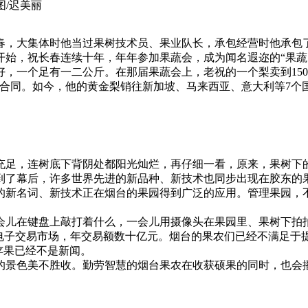
图/迟美丽
春，大集体时他当过果树技术员、果业队长，承包经营时他承包了
开始，祝长春连续十年，年年参加果蔬会，成为闻名遐迩的“果蔬
，一个足有一二公斤。在那届果蔬会上，老祝的一个梨卖到150元
订合同。如今，他的黄金梨销往新加坡、马来西亚、意大利等7个
充足，连树底下背阴处都阳光灿烂，再仔细一看，原来，果树下
到了幕后，许多世界先进的新品种、新技术也同步出现在胶东的
的新名词、新技术正在烟台的果园得到广泛的应用。管理果园，不
会儿在键盘上敲打着什么，一会儿用摄像头在果园里、果树下拍
果电子交易市场，年交易额数十亿元。烟台的果农们已经不满足于
卖苹果已经不是新闻。
的景色美不胜收。勤劳智慧的烟台果农在收获硕果的同时，也会