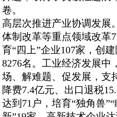
卷。
高层次推进产业协调发展
体制改革等重点领域改革7
育“四上”企业107家，创
8276名。工业经济发展中
场、解难题、促发展，支
降费7.4亿元、出口退税1
达到71户，培育“独角兽”“
新”19家，高新技术企业