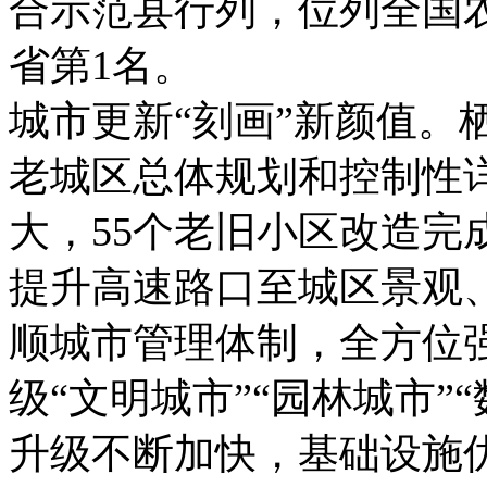
合示范县行列，位列全国农
省第1名。
城市更新“刻画”新颜值。
老城区总体规划和控制性
大，55个老旧小区改造完
提升高速路口至城区景观、
顺城市管理体制，全方位
级“文明城市”“园林城市”
升级不断加快，基础设施