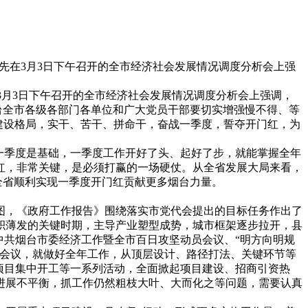
明先在3月3日下午召开的全市经济社会发展情况调度分析会上强
3月3日下午召开的全市经济社会发展情况调度分析会上强调，
台全市各级各部门各单位和广大党员干部要切实增强慢不得、等
城区建设格局，实干、苦干、拼命干，奋战一季度，誓夺开门红，为
一季度是基础，一季度工作开好了头、起好了步，就能掌握全年
红，非常关键，是必须打赢的一场硬仗。从全省发展大局来看，
全省顺利实现一季度开门红贡献更多烟台力量。
图，《政府工作报告》围绕落实市党代会提出的目标任务作出了
积薄发的关键时期，主导产业塑型成势，城市框架逐步拉开，县
中共烟台市委经济工作暨全市百日攻坚动员会议、“明方向明规
要会议，就做好全年工作，从顶层设计、路径打法、关键环节等
项目集中开工等一系列活动，全面掀起项目建设、招商引资热
进展不平衡，抓工作仍然粗枝大叶、大而化之等问题，需要认真