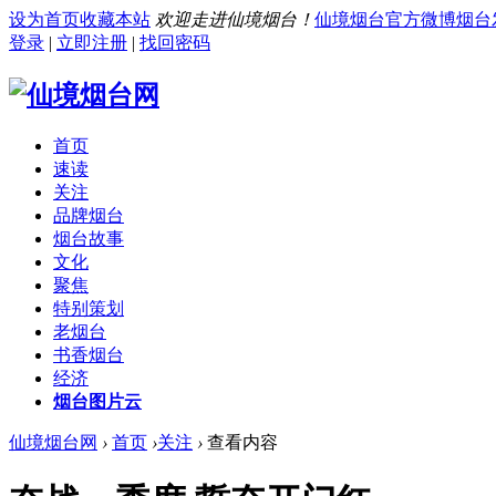
设为首页
收藏本站
欢迎走进仙境烟台！
仙境烟台官方微博
烟台
登录
|
立即注册
|
找回密码
首页
速读
关注
品牌烟台
烟台故事
文化
聚焦
特别策划
老烟台
书香烟台
经济
烟台图片云
仙境烟台网
›
首页
›
关注
›
查看内容