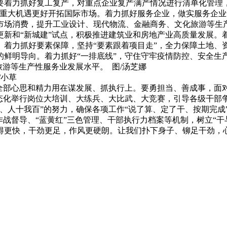
着力抓好复工复产，对重点企业复产满产情况进行清单化管理，
EP重大机遇更好开拓国际市场。着力抓好服务企业，做实服务企
市场消费，提升工业设计、现代物流、金融商务、文化旅游等生
更新和“新城建”试点，积极推进建筑业和房地产业高质量发展。
。着力抓好要素保障，坚持“要素跟着项目走”，全力保障土地、
的鲜明导向。着力抓好“一排底线”，守住守牢疫情防控、安全生
旅游等生产性服务业发展水平。 图/汤芝娜
/小草
全部心思和精力用在谋发展、抓执行上。要勇担当、善成事，面对
态化举行岗位大培训、大练兵、大比武、大竞赛，引导各级干部争
、人十我百”的努力，确保各项工作“说了算、定了干、按期完成
作战督导、“蓝黄红”三色管理、干部执行力档案等机制，树立“
得更快，干劲更足，作风更硬朗。让我们扑下身子、铆足干劲，