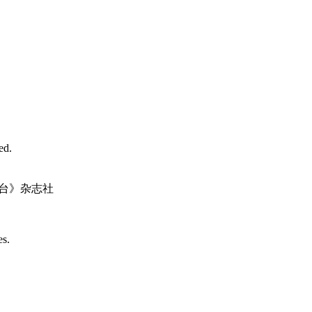
d.
台》杂志社
es.