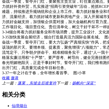
奋战一季度，誓夺开门红，要聚焦主责主业，盯住重点难点。要
力抓好外资外贸，扎实推进“招商引资突破年”活动，抢抓RC
难题，持续推进升规纳统和企业上市工作。着力抓好服务业和
济、流量经济。着力抓好城市更新和房地产业，深入开展城市
力抓好金融支持，加强银企供需对接，加大金融机构引育力度
工作项目化、项目责任化、责任清单化，树立干好干坏不一样
3-34烟台将着力抓好服务业和市场消费，提升工业设计、文化
3-35加快发展会展经济，烟台打造最具活力国际会展名城。 图
奋战一季度，誓夺开门红，要大力弘扬“严真细实快”作风，把
该顶的那片天。要增本领、提素质，聚焦增强“八项能力”，常
流笃定干、只争朝夕拼命干、精准精细务实干，通过“人一我十
格落实廉洁用权“十严禁”。要严督考、树导向，健全完善挂图
春光明媚艳阳天，正是干事好时节。誓夺开门红，我们惟有跑
出开门红，高质量完成全年目标任务。
3-37一年之计在于春，全年增长看首季。 图/小草
收藏
邀请
上一篇：
蓬莱，东坡去后谁复吟
下一篇：
扬帆向“深蓝”
相关分类
仙境烟台