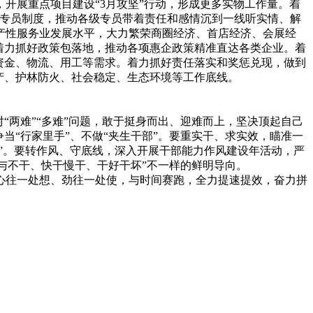
开展重点项目建设“3月攻坚”行动，形成更多实物工作量。着
业专员制度，推动各级专员带着责任和感情沉到一线听实情、解
产性服务业发展水平，大力繁荣商圈经济、首店经济、会展经
着力抓好政策包落地，推动各项惠企政策精准直达各类企业。着
资金、物流、用工等需求。着力抓好责任落实和奖惩兑现，做到
产、护林防火、社会稳定、生态环境等工作底线。
“两难”“多难”问题，敢于挺身而出、迎难而上，坚决顶起自己
当“行家里手”、不做“夹生干部”。要重实干、求实效，瞄准一
”。要转作风、守底线，深入开展干部能力作风建设年活动，严
干与不干、快干慢干、干好干坏”不一样的鲜明导向。
心往一处想、劲往一处使，与时间赛跑，全力提速提效，奋力拼