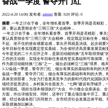
奋战一季度 誓夺开门红
2022-4-20 14:06
|
发布者:
admin
|
查看:
920
|
评论: 0
摘要
: 一年之计在于春，全年增长看首季。首季开局是否精彩
调，要认真贯彻全市“三明三强”大会精神 ...
一年之计在于春，全年增长看首季。首季开局是否精彩，事关发
要认真贯彻全市“三明三强”大会精神，咬定既定目标任务，铆
不起、坐不住的使命感紧迫感，拿出开局就是决战、起步就要冲刺
全年目标任务实现奠定坚实基础，为全省经济高质量发展贡献
今年是党的二十大召开之年，是新旧动能转换“五年取得突破
工作的主动权，实现全年目标任务就有坚实基础和可靠保障。
作为新旧动能转换“三核”之一，烟台必须树立“三核”境界、
3-32奋战一季度，誓夺开门红，烟台有厚实的基础和有利的大势
奋战一季度，誓夺开门红，烟台有厚实的基础和有利的大势。
具体安排部署，为全力打造更具竞争力的新时代现代化国际滨
域经济提质进位，乡村振兴全面发力，“七网”建设有序铺开，
矩明底线、强担当强本领强执行”大会、中小微企业座谈会、
方面，作出详细安排。同时，还举行了重点项目集中开工、重
潮，经过各级各部门共同努力，全市经济社会发展总体平稳。
采取措施加以解决。