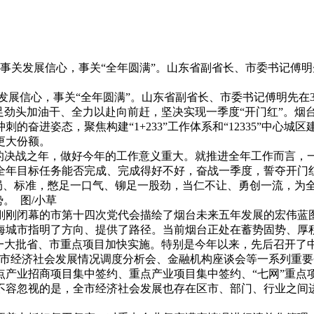
，事关发展信心，事关“全年圆满”。山东省副省长、市委书记傅
展信心，事关“全年圆满”。山东省副省长、市委书记傅明先在
足劲头加油干、全力以赴向前赶，坚决实现一季度“开门红”。烟
的奋进姿态，聚焦构建“1+233”工作体系和“12335”中心
更大份额。
”的决战之年，做好今年的工作意义重大。就推进全年工作而言，
全年目标任务能否完成、完成得好不好，奋战一季度，誓夺开门
格局、标准，憋足一口气、铆足一股劲，当仁不让、勇创一流，为
。 图/小草
刚刚闭幕的市第十四次党代会描绘了烟台未来五年发展的宏伟蓝
海城市指明了方向、提供了路径。当前烟台正处在蓄势固势、厚
一大批省、市重点项目加快实施。特别是今年以来，先后召开了
全市经济社会发展情况调度分析会、金融机构座谈会等一系列重
点产业招商项目集中签约、重点产业项目集中签约、“七网”重点
不容忽视的是，全市经济社会发展也存在区市、部门、行业之间