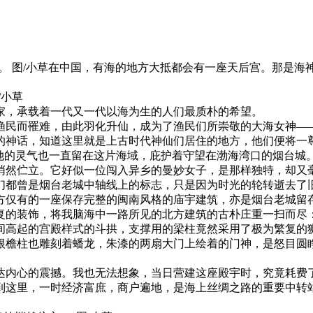
砂痣。 图/小草在中国，有海的地方大抵都会有一座天后宫。那
/小草
家，承载着一代又一代以海为生的人们最质朴的希望。
渔民而罹难，由此羽化升仙，成为了渔民们所崇敬的大海女神—
的神话，知道这里就是上古时代神仙们居住的地方，他们便将一
她的灵气也一直留在这片海域，庇护着守望在渤海湾口的烟台城
悄然伫立。它好似一位闯入异乡的曼妙女子，是那样独特，却又
们都曾是烟台老城中轴线上的标志，只是因为时光的轮转逝去了
北方仅有的一座保存完整的闽南风格的庙宇建筑，亦是烟台老城留
复的装饰，将我脑海中一路所见的北方建筑的古朴庄重一扫而尽
间高起的宫殿样式的斗拱，支撑用的梁柱竟然采用了极为繁复的
根檐柱也雕刻着蟠龙，朱漆的两扇大门上绘着的门神，是怒目圆
达内心的震撼。我也无法想象，当日营建这座殿宇时，究竟耗费
到这里，一时经济富庶，商户遍地，是海上丝绸之路的重要中转
。