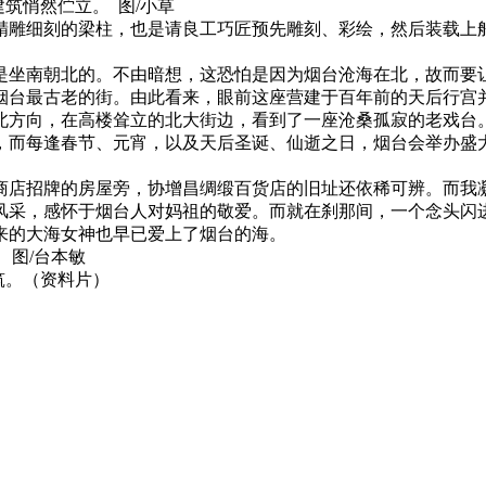
筑悄然伫立。 图/小草
精雕细刻的梁柱，也是请良工巧匠预先雕刻、彩绘，然后装载上
是坐南朝北的。不由暗想，这恐怕是因为烟台沧海在北，故而要
烟台最古老的街。由此看来，眼前这座营建于百年前的天后行宫
北方向，在高楼耸立的北大街边，看到了一座沧桑孤寂的老戏台
，而每逢春节、元宵，以及天后圣诞、仙逝之日，烟台会举办盛
店招牌的房屋旁，协增昌绸缎百货店的旧址还依稀可辨。而我凝
风采，感怀于烟台人对妈祖的敬爱。而就在刹那间，一个念头闪
来的大海女神也早已爱上了烟台的海。
 图/台本敏
筑。（资料片）