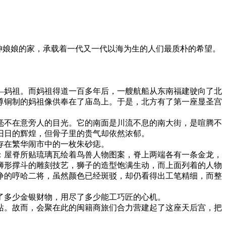
是海神娘娘的家，承载着一代又一代以海为生的人们最质朴的希望。
—妈祖。而妈祖得道一百多年后，一艘航船从东南福建驶向了北
尊铜制的妈祖像供奉在了庙岛上。于是，北方有了第一座显圣宫
。
毫不在意旁人的目光。它的南面是川流不息的南大街，是喧腾不
旧日的辉煌，但骨子里的贵气却依然浓郁。
存在繁华闹市中的一枚朱砂痣。
：屋脊所贴琉璃瓦绘着鸟兽人物图案，脊上两端各有一条金龙，
狮形撑斗的雕刻技艺，狮子的造型饱满生动，而上面列着的人物
睁的哼哈二将，虽然颜色已经斑驳，却仍看得出工笔精细，而整
了多少金银财物，用尽了多少能工巧匠的心机。
站。故而，会聚在此的闽籍商旅们合力营建起了这座天后宫，把