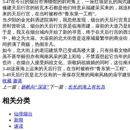
3-47在今日的烟台市博物馆的斜对角上，一座红墙碧瓦的闽式建
修建天后行宫的砖瓦木石都是他们特意从福建采买来的，就连
来的天后行宫，在当时被称作“鲁东第一工程”。
当夕阳的金光斜洒进院落时，我忽然发现，烟台的天后行宫竟
所时曾听说，烟台的天后行宫原是临海而建，庙前的大道乃是
于是，我又在烟台城内开始了新的寻觅，终于在天后行宫的西
中，称之为大庙。大庙前的北大街曾是这座城最繁华的商业街
间挤满了商贩，热闹非凡。
如今，北大街上的老旧建筑早已变成高楼大厦，只有挂着文物商
虽不甚华丽但亦有闽南风采的梁上彩绘，不禁遐想起它当年的
也许，在烟台人接受妈祖文化、崇敬妈祖娘娘的同时，这位南
3-48这座海上运来的天后行宫，在当时被称作“鲁东第一工程”。
3-49天后行宫是北方仅有的一座保存完整的闽南风格的庙宇建
收藏
邀请
上一篇：
扬帆向“深蓝”
下一篇：
长长的海上有长岛
相关分类
仙境烟台
新闻
速读