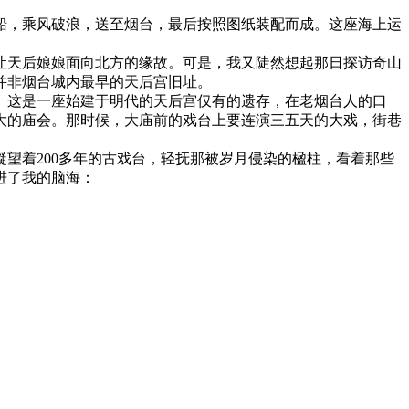
船，乘风破浪，送至烟台，最后按照图纸装配而成。这座海上运
让天后娘娘面向北方的缘故。可是，我又陡然想起那日探访奇山
并非烟台城内最早的天后宫旧址。
。这是一座始建于明代的天后宫仅有的遗存，在老烟台人的口
大的庙会。那时候，大庙前的戏台上要连演三五天的大戏，街巷
望着200多年的古戏台，轻抚那被岁月侵染的楹柱，看着那些
进了我的脑海：