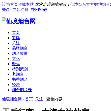
设为首页
收藏本站
欢迎走进仙境烟台！
仙境烟台官方微博
烟台
登录
|
立即注册
|
找回密码
首页
速读
关注
品牌烟台
烟台故事
文化
聚焦
特别策划
老烟台
书香烟台
经济
烟台图片云
仙境烟台网
›
首页
›
关注
›
查看内容