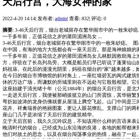
天后行宫，大海女神的家
2022-4-20 14:14
|
发布者:
admin
|
查看:
832
|
评论: 0
摘要
: 3-46天后行宫，烟台老城留存在繁华闹市中的一枚朱
一千多年前，正值花信之岁的莆田湄洲岛女 ...
3-46天后行宫，烟台老城留存在繁华闹市中的一枚朱砂痣。 图
在中国，有海的地方大抵都会有一座天后宫。那是海神娘娘的
一千多年前，正值花信之岁的莆田湄洲岛女儿林默因救助海上
方，停驻在了长岛列岛旁。大概是船员们早已听说了蓬莱仙山
妈祖庙。在此后的漫漫光阴里，妈祖在烟台的“家”越来越多，
在今日的烟台市博物馆的斜对角上，一座红墙碧瓦的闽式建筑
休的万达广场，而谦默的所城里则在不远处与它殷殷相望。它
这座始建于清光绪十年（公元1884年）的烟台天后行宫，是
一走进天后行宫，我便被那峭拔挺立的山门所震惊，其华丽繁
弯折如波涛的龙身仿佛就要从屋顶上腾空飞起。山门中间是三
花卉、祥禽瑞兽的艳丽图案，更让人眼花缭乱。支撑山门的两
座山门几乎是浓缩了天后行宫的建筑精华。
立于天后宫前，我久久沉吟叹息，不知该用什么样的言语来表
晚清时代的烟台，已经成为山东沿海的良港，各地的船帮都来
他们对故土的思念，以及在烟台闯荡事业的热情，融在了一起