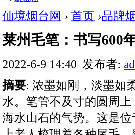
仙境烟台网
›
首页
›
品牌
莱州毛笔：书写600
2022-6-9 14:40
|
发布者:
a
摘要
: 浓墨如刚，淡墨
水。笔管不及寸的圆周上
海水山石的气势。这是位
上老人梳理着各种尾毛，