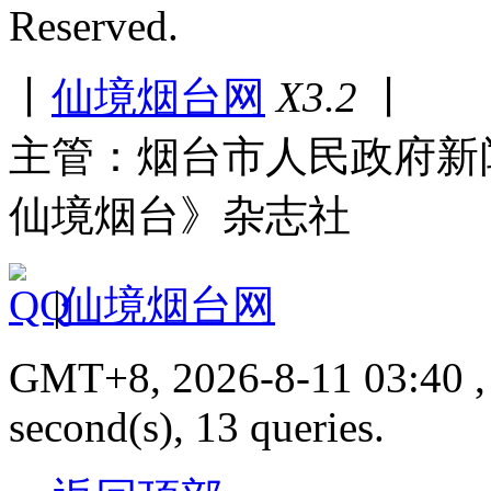
Reserved.
丨
仙境烟台网
X3.2
丨
主管：烟台市人民政府新
仙境烟台》杂志社
|
仙境烟台网
GMT+8, 2026-8-11 03:40 , 
second(s), 13 queries.