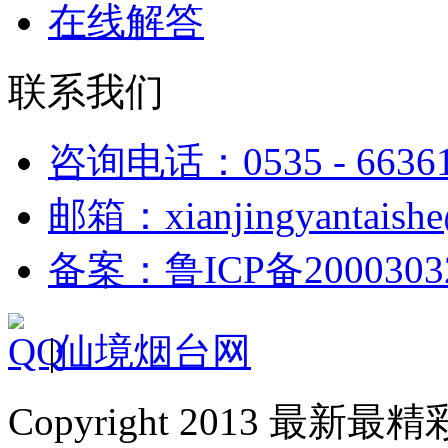
在线解答
联系我们
咨询电话：0535 - 6636
邮箱：xianjingyantaish
备案：鲁ICP备2000303
|
仙境烟台网
Copyright 2013 最新最