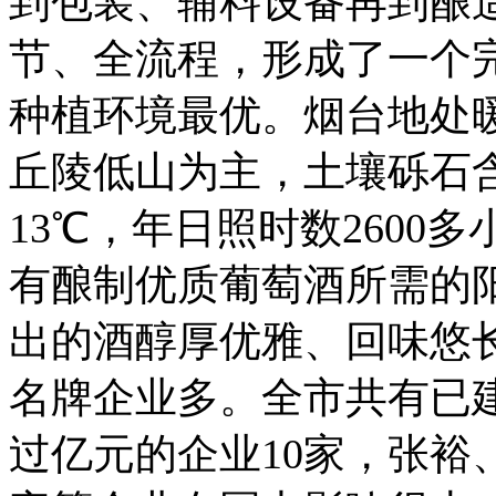
到包装、辅料设备再到酿
节、全流程，形成了一个
种植环境最优。烟台地处
丘陵低山为主，土壤砾石
13℃，年日照时数2600
有酿制优质葡萄酒所需的阳
出的酒醇厚优雅、回味悠
名牌企业多。全市共有已建
过亿元的企业10家，张裕