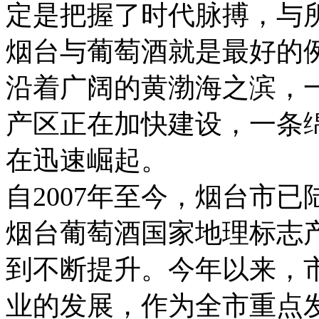
定是把握了时代脉搏，与
烟台与葡萄酒就是最好的
沿着广阔的黄渤海之滨，
产区正在加快建设，一条
在迅速崛起。
自2007年至今，烟台市
烟台葡萄酒国家地理标志
到不断提升。今年以来，
业的发展，作为全市重点发