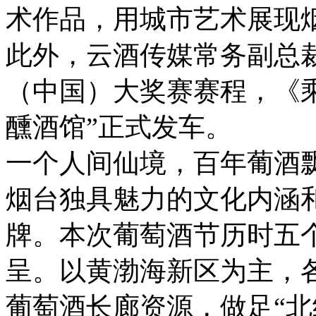
术作品，用城市艺术展现
此外，云酒传媒常务副总裁
（中国）大奖赛赛程，《
醺酒馆”正式发车。
一个人间仙境，百年葡酒
烟台独具魅力的文化内涵
牌。本次葡萄酒节历时五
呈。以黄渤海新区为主，
葡萄酒长廊资源，做足“北