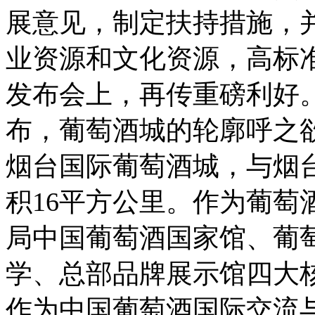
展意见，制定扶持措施，
业资源和文化资源，高标准
发布会上，再传重磅利好
布，葡萄酒城的轮廓呼之
烟台国际葡萄酒城，与烟
积16平方公里。作为葡萄
局中国葡萄酒国家馆、葡
学、总部品牌展示馆四大
作为中国葡萄酒国际交流