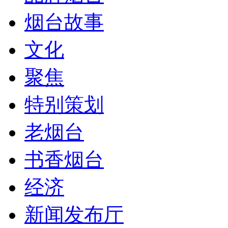
烟台故事
文化
聚焦
特别策划
老烟台
书香烟台
经济
新闻发布厅