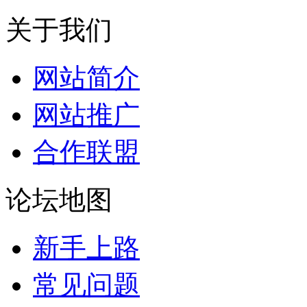
关于我们
网站简介
网站推广
合作联盟
论坛地图
新手上路
常见问题