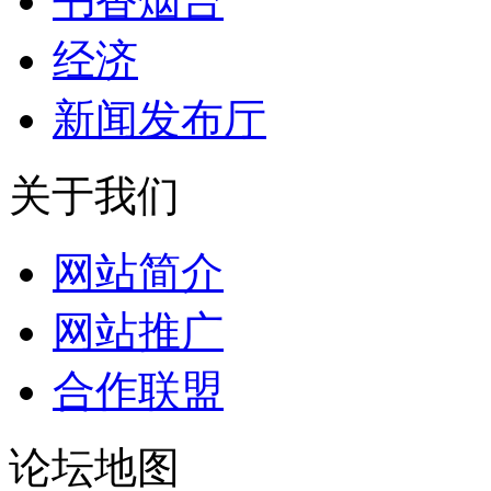
书香烟台
经济
新闻发布厅
关于我们
网站简介
网站推广
合作联盟
论坛地图