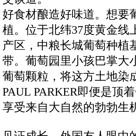
好食材酿造好味道。想要
植。位于北纬37度黄金线
产区，中粮长城葡萄种植
带。葡萄园里小孩巴掌大
葡萄颗粒，将这方土地染
PAUL PARKER即便
享受来自大自然的勃勃生
见证成长，外国友人眼中