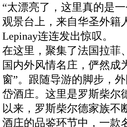
“太漂亮了，这里真的是一
观景台上，来自华圣外籍人员
Lepinay连连发出惊叹。
在这里，聚集了法国拉菲
国内外风情名庄，俨然成
窗”。跟随导游的脚步，
岱酒庄。这里是罗斯柴尔德
以来，罗斯柴尔德家族不
酒庄的品鉴环节中，一款名