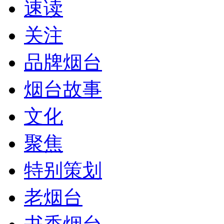
速读
关注
品牌烟台
烟台故事
文化
聚焦
特别策划
老烟台