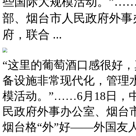
些国际大规模活动。”……
部、烟台市人民政府外事
府，联合 ...
“这里的葡萄酒口感很好，
备设施非常现代化，管理
模活动。”……6月18日
民政府外事办公室、烟台
烟台格“外”好——外国友