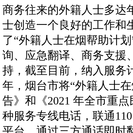
商务往来的外籍人士多达年
士创造一个良好的工作和
了“外籍人士在烟帮助计划
询、应急翻译、商务支援
持，截至目前，纳入服务计
年，烟台市将“外籍人士在
告》和《2021 年全市重
种服务专线电话，联通110、
平台，通过三方通话即时