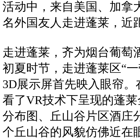
活动中，来自美国、加拿大
名外国友人走进蓬莱，近
走进蓬莱，齐为烟台葡萄
初夏时节，走进蓬莱区“一
3D展示屏首先映入眼帘
看了VR技术下呈现的蓬
分布图、丘山谷片区酒庄
个丘山谷的风貌仿佛近在