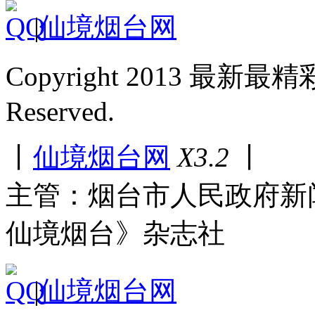
|
仙境烟台网
Copyright 2013 最新最
Reserved.
丨
仙境烟台网
X3.2
丨
主管：烟台市人民政府新
仙境烟台》杂志社
|
仙境烟台网