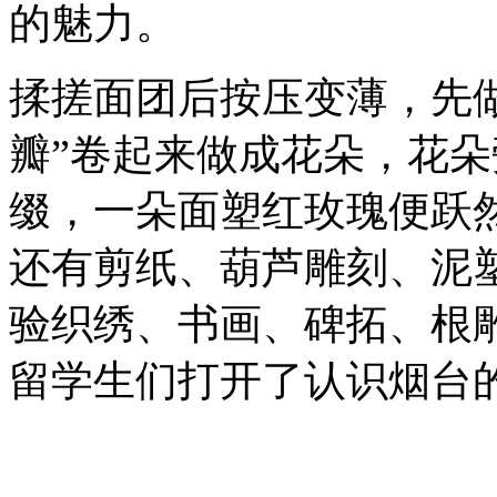
的魅力。
揉搓面团后按压变薄，先
瓣”卷起来做成花朵，花
缀，一朵面塑红玫瑰便跃
还有剪纸、葫芦雕刻、泥
验织绣、书画、碑拓、根
留学生们打开了认识烟台