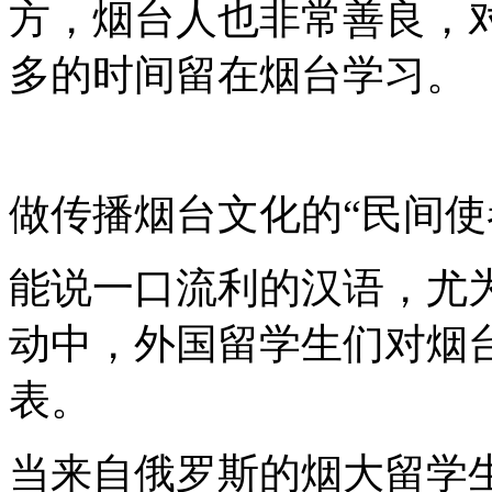
方，烟台人也非常善良，
多的时间留在烟台学习。
做传播烟台文化的“民间使
能说一口流利的汉语，尤
动中，外国留学生们对烟
表。
当来自俄罗斯的烟大留学