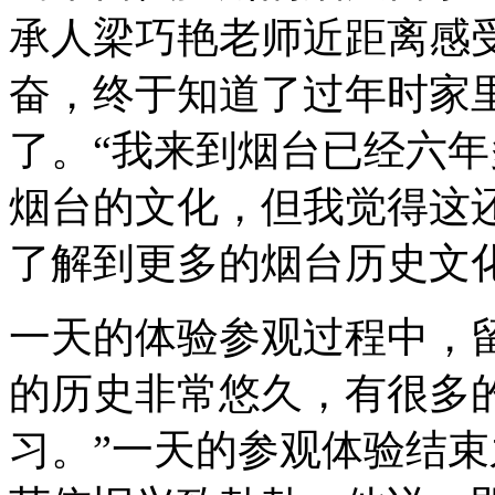
承人梁巧艳老师近距离感
奋，终于知道了过年时家
了。“我来到烟台已经六
烟台的文化，但我觉得这
了解到更多的烟台历史文
一天的体验参观过程中，
的历史非常悠久，有很多
习。”一天的参观体验结