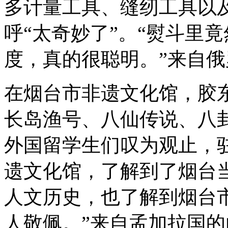
多计量工具、缝纫工具以
呼“太奇妙了”。“熨斗里
度，真的很聪明。”来自
在烟台市非遗文化馆，胶
长岛渔号、八仙传说、八
外国留学生们叹为观止，
遗文化馆，了解到了烟台
人文历史，也了解到烟台
人敬佩。”来自孟加拉国