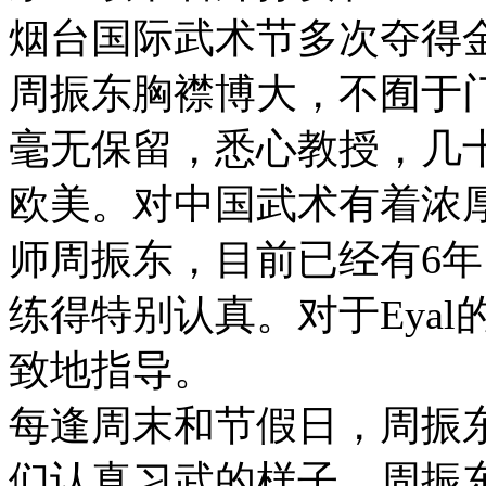
烟台国际武术节多次夺得
周振东胸襟博大，不囿于
毫无保留，悉心教授，几
欧美。对中国武术有着浓厚
师周振东，目前已经有6
练得特别认真。对于Eya
致地指导。
每逢周末和节假日，周振
们认真习武的样子，周振