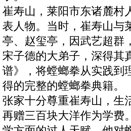
崔寿山，莱阳市东诸麓村
表人物。当时，崔寿山与
亭、赵玺亭，因武艺超群，
宋子德的大弟子，深得其
谱》，将螳螂拳从实践到
得的完整的螳螂拳典籍。
张家十分尊重崔寿山，生
再赠三百块大洋作为学费
学方面的过人天赋，他对