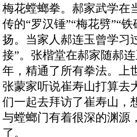
梅花螳螂拳。郝家武学在
传的“罗汉锤”“梅花劈”“
扬。当家人郝连玉曾学习
接”。张楷堂在郝家随郝连
年，精通了所有拳法。上世
张蒙家听说崔寿山打算去
们一起去拜访了崔寿山，
与螳螂门有着很深的渊源
了。