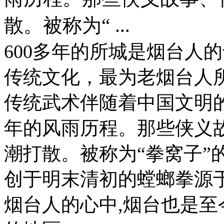
散。被称为“ ...
600多年的所城是烟台人
传统文化，最为老烟台人
传统武术伴随着中国文明
年的风雨历程。那些侠义
潮打散。被称为“拳窝子”
创于明末清初的螳螂拳源
烟台人的心中,烟台也是