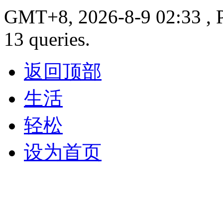
GMT+8, 2026-8-9 02:33 , P
13 queries.
返回顶部
生活
轻松
设为首页