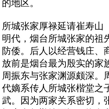
的地区。
所城张家厚禄延请崔寿山
明代，烟台所城张家的祖
防倭。后人以经营钱庄、
放前是烟台最为殷实的家
周振东与张家渊源颇深。
代嫡系传人所城张楷堂之子
武。因为两家关系密切，