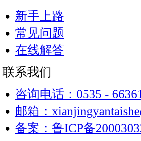
新手上路
常见问题
在线解答
联系我们
咨询电话：0535 - 6636
邮箱：xianjingyantaish
备案：鲁ICP备2000303