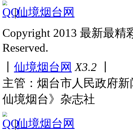
|
仙境烟台网
Copyright 2013 最新最
Reserved.
丨
仙境烟台网
X3.2
丨
主管：烟台市人民政府新
仙境烟台》杂志社
|
仙境烟台网