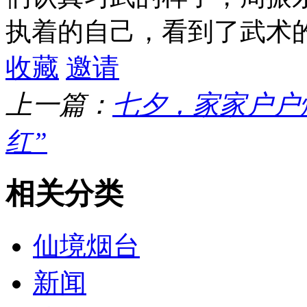
执着的自己，看到了武术
收藏
邀请
上一篇：
七夕，家家户户
红”
相关分类
仙境烟台
新闻